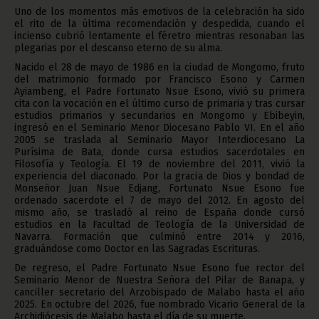
Uno de los momentos más emotivos de la celebración ha sido
el rito de la última recomendación y despedida, cuando el
incienso cubrió lentamente el féretro mientras resonaban las
plegarias por el descanso eterno de su alma.
Nacido el 28 de mayo de 1986 en la ciudad de Mongomo, fruto
del matrimonio formado por Francisco Esono y Carmen
Ayiambeng, el Padre Fortunato Nsue Esono, vivió su primera
cita con la vocación en el último curso de primaria y tras cursar
estudios primarios y secundarios en Mongomo y Ebibeyin,
ingresó en el Seminario Menor Diocesano Pablo VI. En el año
2005 se traslada al Seminario Mayor Interdiocesano La
Purísima de Bata, donde cursa estudios sacerdotales en
Filosofía y Teología. El 19 de noviembre del 2011, vivió la
experiencia del diaconado. Por la gracia de Dios y bondad de
Monseñor Juan Nsue Edjang, Fortunato Nsue Esono fue
ordenado sacerdote el 7 de mayo del 2012. En agosto del
mismo año, se trasladó al reino de España donde cursó
estudios en la Facultad de Teología de la Universidad de
Navarra. Formación que culminó entre 2014 y 2016,
graduándose como Doctor en las Sagradas Escrituras.
De regreso, el Padre Fortunato Nsue Esono fue rector del
Seminario Menor de Nuestra Señora del Pilar de Banapa, y
canciller secretario del Arzobispado de Malabo hasta el año
2025. En octubre del 2026, fue nombrado Vicario General de la
Archidiócesis de Malabo hasta el día de su muerte.