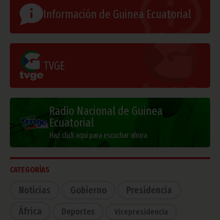
Información de Guinea Ecuatorial
TVGE
Radio Nacional de Guinea
Ecuatorial
Haz click aquí para escuchar ahora
CATEGORÍAS
Noticias
Gobierno
Presidencia
África
Deportes
Vicepresidencia