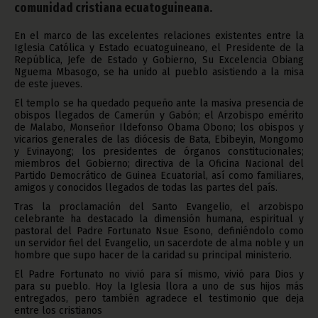
comunidad cristiana ecuatoguineana.
En el marco de las excelentes relaciones existentes entre la
Iglesia Católica y Estado ecuatoguineano, el Presidente de la
República, Jefe de Estado y Gobierno, Su Excelencia Obiang
Nguema Mbasogo, se ha unido al pueblo asistiendo a la misa
de este jueves.
El templo se ha quedado pequeño ante la masiva presencia de
obispos llegados de Camerún y Gabón; el Arzobispo emérito
de Malabo, Monseñor Ildefonso Obama Obono; los obispos y
vicarios generales de las diócesis de Bata, Ebibeyin, Mongomo
y Evinayong; los presidentes de órganos constitucionales;
miembros del Gobierno; directiva de la Oficina Nacional del
Partido Democrático de Guinea Ecuatorial, así como familiares,
amigos y conocidos llegados de todas las partes del país.
Tras la proclamación del Santo Evangelio, el arzobispo
celebrante ha destacado la dimensión humana, espiritual y
pastoral del Padre Fortunato Nsue Esono, definiéndolo como
un servidor fiel del Evangelio, un sacerdote de alma noble y un
hombre que supo hacer de la caridad su principal ministerio.
El Padre Fortunato no vivió para sí mismo, vivió para Dios y
para su pueblo. Hoy la Iglesia llora a uno de sus hijos más
entregados, pero también agradece el testimonio que deja
entre los cristianos