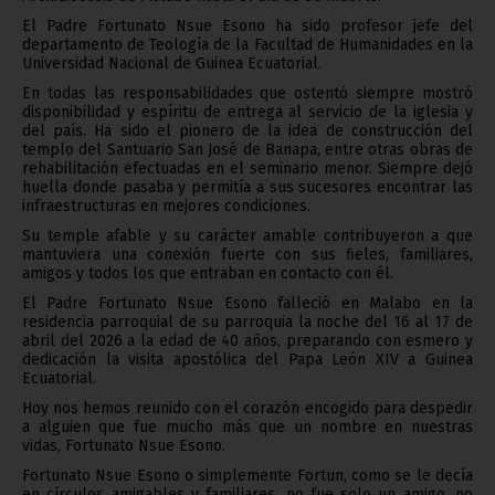
El Padre Fortunato Nsue Esono ha sido profesor jefe del
departamento de Teología de la Facultad de Humanidades en la
Universidad Nacional de Guinea Ecuatorial.
En todas las responsabilidades que ostentó siempre mostró
disponibilidad y espíritu de entrega al servicio de la iglesia y
del país. Ha sido el pionero de la idea de construcción del
templo del Santuario San José de Banapa, entre otras obras de
rehabilitación efectuadas en el seminario menor. Siempre dejó
huella donde pasaba y permitía a sus sucesores encontrar las
infraestructuras en mejores condiciones.
Su temple afable y su carácter amable contribuyeron a que
mantuviera una conexión fuerte con sus fieles, familiares,
amigos y todos los que entraban en contacto con él.
El Padre Fortunato Nsue Esono falleció en Malabo en la
residencia parroquial de su parroquia la noche del 16 al 17 de
abril del 2026 a la edad de 40 años, preparando con esmero y
dedicación la visita apostólica del Papa León XIV a Guinea
Ecuatorial.
Hoy nos hemos reunido con el corazón encogido para despedir
a alguien que fue mucho más que un nombre en nuestras
vidas, Fortunato Nsue Esono.
Fortunato Nsue Esono o simplemente Fortun, como se le decía
en círculos amigables y familiares, no fue solo un amigo, no