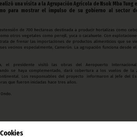
ealizó una visita a la Agrupación Agrícola de Nsok Mba Tung e
mo para mostrar el impulso de su gobierno al sector d
xtensión de 700 hectareas destinada a producir hortalizas como cebo
 como otros vegetales como perejil, yuca o cacahuete. Con explotacion
 trata de frenar las importaciones de productos alimenticios que se v
ses vecinos especialmente, Camerún. La agrupación funciona desde e
 el presidente visitó las obras del Aeropuerto Internaciona
ndo se haya complementado, dará cobertura a los vuelos de la 
Continental. Los responsables del proyecto informaron al Jefe del E
obras que fueron iniciadas hace tres años.
 Ondo.
Cookies