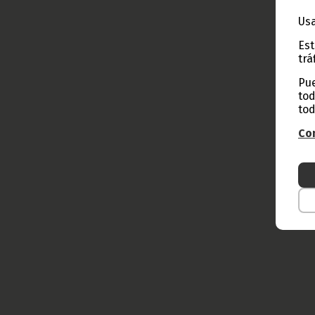
Usa
Est
trá
Pue
tod
tod
Con