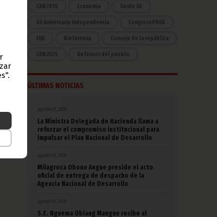
CAN 2015
Economía
Gente GE
50 Aniversario Independencia
CongresoPDGE
FIJA
Bielorrusia
Consejo de la república
CAN 2025
Defensor del pueblo
r
azar
s".
ÚLTIMAS NOTICIAS
agosto 07, 2026
La Ministra Delegada de Hacienda llama a
reforzar el compromiso institucional para
impulsar el Plan Nacional de Desarrollo
agosto 07, 2026
Milagrosa Obono Angue preside el acto
oficial de entrega de despacho de la
Agencia Nacional de Desarrollo
agosto 07, 2026
S.E. Nguema Obiang Mangue recibe al