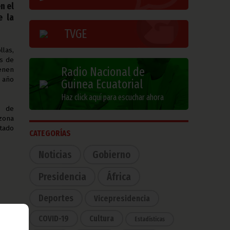
n el
e la
TVGE
llas,
es de
Radio Nacional de
ienen
l año
Guinea Ecuatorial
Haz click aquí para escuchar ahora
l de
zona
stado
CATEGORÍAS
Noticias
Gobierno
Presidencia
África
Deportes
Vicepresidencia
COVID-19
Cultura
Estadísticas