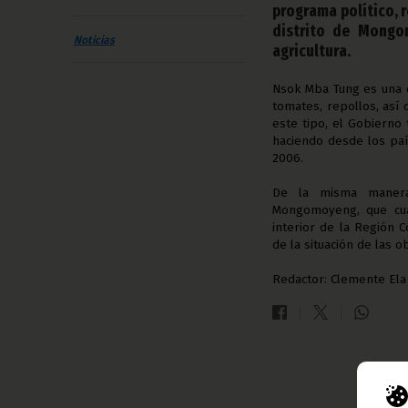
programa político, r
distrito de Mongo
Noticias
agricultura.
Nsok Mba Tung es una e
tomates, repollos, así
este tipo, el Gobierno
haciendo desde los paí
2006.
De la misma manera,
Mongomoyeng, que cua
interior de la Región 
de la situación de las 
Redactor: Clemente Ela