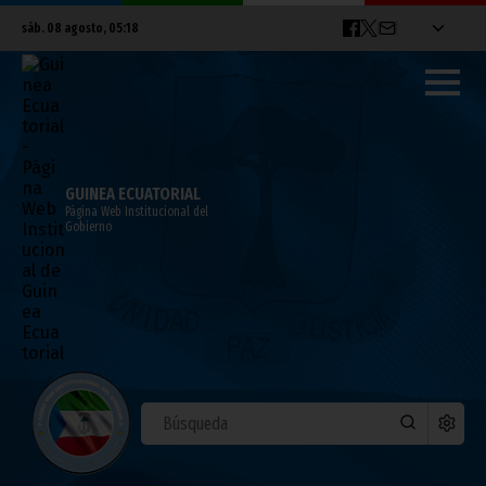
sáb. 08 agosto, 05:18
GUINEA ECUATORIAL
Página Web Institucional del
Gobierno
Visita del Jefe de Estado ecuatoguineano
a la Central Hidroeléctrica de Djiploho
septiembre 24, 2010
Noticias
Presidencia