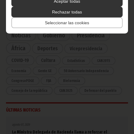
Aceptar todas
Haz click aquí para escuchar ahora
Rechazar todas
CATEGORÍAS
Seleccionar las cookies
Noticias
Gobierno
Presidencia
África
Deportes
Vicepresidencia
COVID-19
Cultura
Estadísticas
CAN 2015
Economía
Gente GE
50 Aniversario Independencia
CongresoPDGE
FIJA
Bielorrusia
Consejo de la república
CAN 2025
Defensor del pueblo
ÚLTIMAS NOTICIAS
agosto 07, 2026
La Ministra Delegada de Hacienda llama a reforzar el