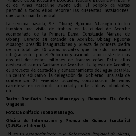
Ministro de Agricultura y Bosques, Teodoro Nguema Mangue y
el de Minas Marcelino Owono Edu. El periplo de visitas
permitió a todos ellos recorrer las diferentes instalaciones
que conforman la central.
La semana pasada, S.E. Obiang Nguema Mbasogo efectuó
también una visita de trabajo en la ciudad de Aconibe
acompañado de la Primera Dama, Constancia Mangue de
Obiang. Durante su estancia en Aconibe, Obiang Nguema
Mbasogo presidió inauguraciones y puesta de primera piedra
de un total de 26 obras sociales que ha sido financiado
íntegramente por el Gobierno y asciende a un coste de más
dos mil doscientos millones de francos cefas. Entre ellas
destaca el centro Sanitario de Aconibe, la Iglesia de Aconibe,
el proyecto de captación y almacenamiento del agua potable,
un centro educativo, la delegación del Gobierno, una sala de
conferencia, 24 viviendas sociales, construcción de varias
carreteras en centro de la ciudad y en las aldeas colindantes,
etc.
Texto: Bonifacio Esono Mansogo y Clemente Ela Ondo
Onguene.
Fotos: Bonifacio Esono Mansogo.
Oficina de Información y Prensa de Guinea Ecuatorial
(D.G.Base Internet).
Nuestro
agradecimiento a la Delegación Regional de Minas,