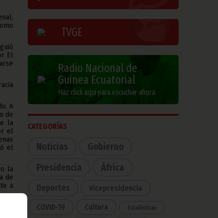
enal,
como
TVGE
guió
or El
arse
Radio Nacional de
Guinea Ecuatorial
acia
Haz click aquí para escuchar ahora
do. A
to de
e la
CATEGORÍAS
r el
enas
Noticias
Gobierno
ó el
Presidencia
África
o la
da de
te a
Deportes
Vicepresidencia
COVID-19
Cultura
ang y
Estadísticas
ó una