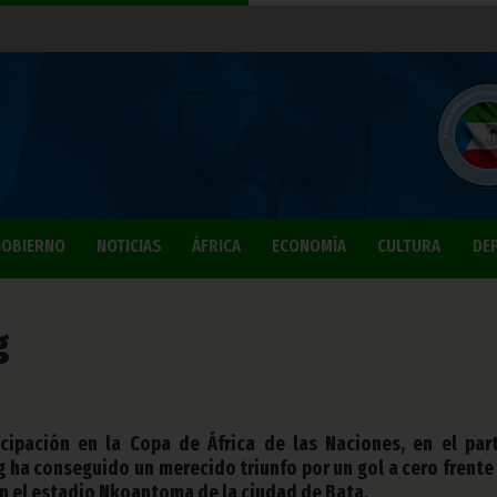
OBIERNO
NOTICIAS
ÁFRICA
ECONOMÍA
CULTURA
DE
g
icipación en la Copa de África de las Naciones, en el par
g ha conseguido un merecido triunfo por un gol a cero frente 
en el estadio Nkoantoma de la ciudad de Bata.