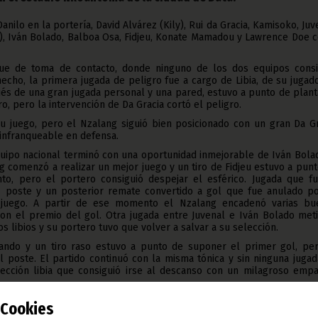
nilo en la portería, David Alvárez (Kily), Rui da Gracia, Kamisoko, Juv
o), Iván Bolado, Balboa Osa, Fidjeu, Konate Mamadou y Lawrence Doe 
fue de toma de contacto, donde ninguno de los dos equipos consi
echo, la primera jugada de peligro fue a cargo de Libia, de su jugad
és de una gran jugada personal y una pared, estuvo a punto de plant
o, pero la intervención de Da Gracia cortó el peligro.
su juego, pero el Nzalang siguió bien posicionado con un gran Da Gr
 infranqueable en defensa.
uipo nacional terminó con una oportunidad inmejorable de Iván Bola
ng comenzó a realizar un mejor juego y un tiro de Fidjeu estuvo a pun
to, pero el portero consiguió despejar el esférico. Jugada que fu
l poste y un posterior remate convertido a gol que fue anulado po
 juego. A partir de ese momento el Nzalang encadenó varias bu
ron el premio del gol. Otra jugada entre Juvenal e Iván Bolado meti
s libios y su portero tuvo que volver a salvar a su selección.
cando y un tiro raso estuvo a punto de suponer el primer gol, per
 poste. El partido continuó con la misma tónica y sin ninguna juga
lección libia que consiguió irse al descanso con un milagroso empa
zó con la misma tónica que el final de la primera: dominio del Nzal
Cookies
ndo peligro a través de su mejor jugador, El Khatoroushi, que propici