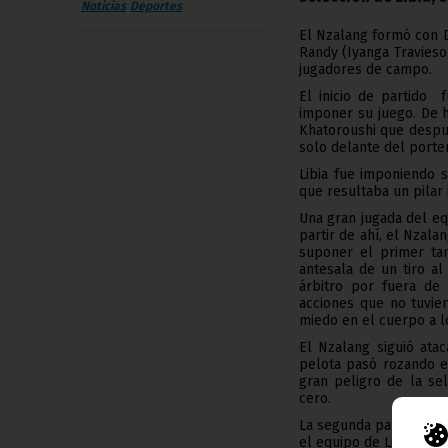
Noticias
Deportes
El Nzalang formó con Da
Randy (Iyanga Travies
jugadores de campo.
El inicio de partido 
imponer su juego. De h
Khatoroushi que despu
solo delante del porter
Libia fue imponiendo 
que resultaba un pilar
Una gran jugada del eq
partir de ahí, el Nzala
suponer el primer tan
antesala de un tiro a
árbitro por fuera de
acciones que no tuvie
miedo en el cuerpo a lo
El Nzalang siguió ata
pelota pasó rozando el
gran peligro de la se
cero.
La segunda parte comen
el equipo de Libia crea