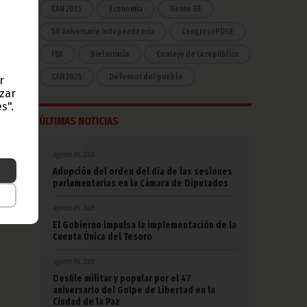
CAN 2015
Economía
Gente GE
Iván
50 Aniversario Independencia
CongresoPDGE
ro el
FIJA
Bielorrusia
Consejo de la república
ntro
CAN 2025
Defensor del pueblo
r
Libia
o en
azar
s".
ÚLTIMAS NOTICIAS
 que
gran
 con
agosto 05, 2026
Adopción del orden del día de las sesiones
vo el
parlamentarias en la Cámara de Diputados
e ahí
unfo,
agosto 05, 2026
artos
El Gobierno impulsa la implementación de la
Cuenta Única del Tesoro
agosto 04, 2026
Desfile militar y popular por el 47
aniversario del Golpe de Libertad en la
Ciudad de la Paz