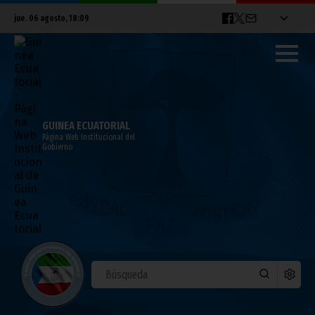
jue. 06 agosto, 18:09
GUINEA ECUATORIAL
Página Web Institucional del
Gobierno
Viaje del Jefe del Estado a Sudáfrica
octubre 21, 2011
Noticias
Presidencia
El Presidente de la República, S. E. Obiang Nguema