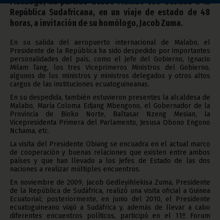
Mbasogo, ha partido desde Malabo con destino a la
República Sudafricana, en un viaje de estado de 48
horas, a invitación de su homólogo, Jacob Zuma.
En su salida del aeropuerto internacional de Malabo, el
Presidente de la República ha sido despedido por importantes
personalidades del país, como el Jefe del Gobierno, Ignacio
Milam Tang, los tres Viceprimeros Ministros del Gobierno,
algunos de los ministros y ministros delegados y otros altos
cargos de las instituciones ecuatoguineanas.
En su despedida, también estuvieron presentes la alcaldesa de
Malabo, María Coloma Edjang Mbengono, el Gobernador de la
Provincia de Bioko Norte, Baltasar Nzeng Mesian, la
Vicepresidenta Primera del Parlamento, Jesusa Obono Engono
Nchama, etc.
La visita del Presidente Obiang se encuadra en el actual marco
de cooperación y buenas relaciones que existen entre ambos
países y que han llevado a los Jefes de Estado de las dos
naciones a realizar múltiples encuentros.
En noviembre de 2009,
Jacob Gedleyihlekisa Zuma, Presidente
de la República de Sudáfrica, realizó una visita oficial a Guinea
Ecuatorial; posteriormente, en junio del 2010, el Presidente
ecuatoguineano viajó a Sudáfrica y, además de llevar a cabo
diferentes encuentros políticos, participó en el 11º Forum