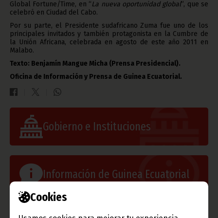
Global Fortune/Time, en “
La nueva oportunidad global
”, que se
celebró en Ciudad del Cabo.
Por su parte, el Presidente sudafricano Zuma fue uno de los
principales invitados y también protagonista en la Cumbre de
la Unión Africana, celebrada en agosto de este año 2011 en
Malabo.
Texto: Benjamín Mangue Micha (Prensa Presidencial).
Oficina de Información y Prensa de Guinea Ecuatorial.
Gobierno e Instituciones
Información de Guinea Ecuatorial
Cookies
TVGE