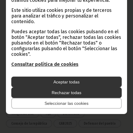
Usamos cookies para mejorar tu experiencia.
Este sitio utiliza cookies propias y de terceros
para analizar el tráfico y personalizar el
Radio Nacional de Guinea
contenido.
Ecuatorial
Puedes aceptar todas las cookies pulsando en el
Haz click aquí para escuchar ahora
botón "Aceptar todas", rechazar todas las cookies
pulsando en el botón "Rechazar todas" o
configurarlas pulsando el botón "Seleccionar las
cookies".
CATEGORÍAS
Consultar política de cookies
Noticias
Gobierno
Presidencia
África
Deportes
Vicepresidencia
Aceptar todas
Rechazar todas
COVID-19
Cultura
Estadísticas
CAN 2015
Seleccionar las cookies
Economía
Gente GE
50 Aniversario Independencia
CongresoPDGE
FIJA
Bielorrusia
Consejo de la república
CAN 2025
Defensor del pueblo