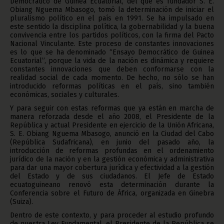
Democrático de Guinea Ecuatorial, del que es fundador S. E.
Obiang Nguema Mbasogo, tomó la determinación de iniciar el
pluralismo político en el país en 1991. Se ha impulsado en
este sentido la disciplina política, la gobernabilidad y la buena
convivencia entre los partidos políticos, con la firma del Pacto
Nacional Vinculante. Este proceso de constantes innovaciones
es lo que se ha denominado “Ensayo Democrático de Guinea
Ecuatorial”, porque la vida de la nación es dinámica y requiere
constantes innovaciones que deben conformarse con la
realidad social de cada momento. De hecho, no sólo se han
introducido reformas políticas en el país, sino también
económicas, sociales y culturales.
Y para seguir con estas reformas que ya están en marcha de
manera reforzada desde el año 2008, el Presidente de la
República y actual Presidente en ejercicio de la Unión Africana,
S. E. Obiang Nguema Mbasogo, anunció en la Ciudad del Cabo
(República Sudafricana), en junio del pasado año, la
introducción de reformas profundas en el ordenamiento
jurídico de la nación y en la gestión económica y administrativa
para dar una mayor cobertura jurídica y efectividad a la gestión
del Estado y de sus ciudadanos. El Jefe de Estado
ecuatoguineano renovó esta determinación durante la
Conferencia sobre el Futuro de África, organizada en Ginebra
(Suiza).
Dentro de este contexto, y para proceder al estudio profundo
de nuestra Ley Fundamental, el Presidente de la República se