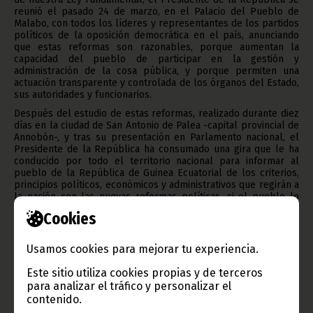
reunió el pasado 24 de marzo, en el Palacio del Pueblo de
Malabo, con todos los líderes y representantes de los partidos
políticos de la oposición democrática en el país, anunciando
que estas reformas son razonables, porque aumentan la
capacidad del pueblo de participar en la gestión y
administración de la cosa pública, y porque permiten una
actuación transparente y controlada de los órganos del Estado,
sus autoridades y funcionarios.
Después del estudio de estas reformas, realizado durante diez
días en la ciudad de San Antonio de Palea -capital provincial de
Annobón-, y tras su presentación en Parlamento nacional, el
Presidente de la República ha consumado una gira que le ha
conducido por todo el territorio nacional para informar al
pueblo de la República de Guinea Ecuatorial de los criterios,
principios políticos, económicos y administrativos que regirán a
la nación con las nuevas reformas políticas, si el pueblo lo
ratifica en referéndum.
Cookies
En definitiva, cabe subrayar que las reformas introducidas no
ofrecen ventaja alguna a las instituciones existentes, ni a las
Usamos cookies para mejorar tu experiencia.
personas que las encarnan. Fundamentalmente, se trata de un
cambio de régimen de un gobierno parlamentarista mixto a un
Este sitio utiliza cookies propias y de terceros
régimen presidencialista puro, en el que se confiere más
para analizar el tráfico y personalizar el
responsabilidad al Presidente de la República, para evitar los
contenido.
conflictos que con frecuencia crean los gobiernos de
regímenes parlamentaristas o de cohabitación.