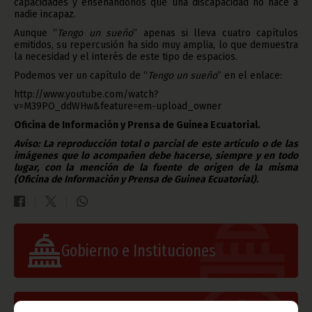
capacidades y enseñándonos que una discapacidad no hace a
nadie incapaz.
Aunque “
Tengo un sueño
” apenas si lleva cuatro capítulos
emitidos, su repercusión ha sido muy amplia, lo que demuestra
la necesidad y el interés de este tipo de espacios.
Podemos ver un capítulo de “
Tengo un sueño
” en el enlace:
http://www.youtube.com/watch?
v=M39PO_ddWHw&feature=em-upload_owner
Oficina de Información y Prensa de Guinea Ecuatorial.
Aviso: La reproducción total o parcial de este artículo o de las
imágenes que lo acompañen debe hacerse, siempre y en todo
lugar, con la mención de la fuente de origen de la misma
(Oficina de Información y Prensa de Guinea Ecuatorial).
Gobierno e Instituciones