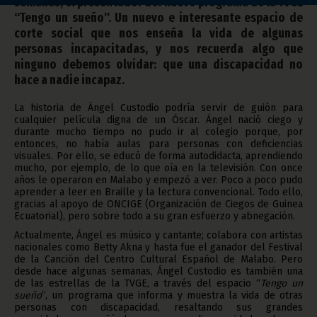
semanas, el presentador del nuevo programa de la TVGE
“Tengo un sueño”. Un nuevo e interesante espacio de
corte social que nos enseña la vida de algunas
personas incapacitadas, y nos recuerda algo que
ninguno debemos olvidar: que una discapacidad no
hace a nadie incapaz.
La historia de Ángel Custodio podría servir de guión para
cualquier película digna de un Óscar. Ángel nació ciego y
durante mucho tiempo no pudo ir al colegio porque, por
entonces, no había aulas para personas con deficiencias
visuales. Por ello, se educó de forma autodidacta, aprendiendo
mucho, por ejemplo, de lo que oía en la televisión. Con once
años le operaron en Malabo y empezó a ver. Poco a poco pudo
aprender a leer en Braille y la lectura convencional. Todo ello,
gracias al apoyo de ONCIGE (Organización de Ciegos de Guinea
Ecuatorial), pero sobre todo a su gran esfuerzo y abnegación.
Actualmente, Ángel es músico y cantante; colabora con artistas
nacionales como Betty Akna y hasta fue el ganador del Festival
de la Canción del Centro Cultural Español de Malabo. Pero
desde hace algunas semanas, Ángel Custodio es también una
de las estrellas de la TVGE, a través del espacio “
Tengo un
sueño
”, un programa que informa y muestra la vida de otras
personas con discapacidad, resaltando sus grandes