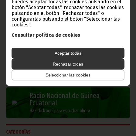
Puedes aceptar todas las cookies pulsando en el
botón "Aceptar todas", rechazar todas las cookies
pulsando en el botón "Rechazar todas" o
Gobierno e Instituciones
configurarlas pulsando el botón "Seleccionar las
cookies".
Consultar política de cookies
Información de Guinea Ecuatorial
Aceptar todas
Rechazar todas
TVGE
Seleccionar las cookies
Radio Nacional de Guinea
Ecuatorial
Haz click aquí para escuchar ahora
CATEGORÍAS