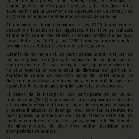
torneo de
putt
y desafío del
driving range
, etc. Además, el
campo quedará abierto para las clases y las prácticas. A las
16:30, se iniciará la Ceremonia de Apertura con un cóctel, y se
asignarán los equipos y el tiempo de salida de cada uno.
El domingo, el torneo comienza a las 07:30 horas con el
desayuno y la salida de los jugadores. A las 11:00 se realizará
el almuerzo con un bar abierto. El torneo finalizará a las 15:30
horas. Entre las 16:30 y las 17:30 horas se entregarán los
premios y se celebrará la ceremonia de clausura.
Además del torneo en sí, los participantes podrán disfrutar de
un bar especial, refrigerios, la actuación de un dj, un sorteo
con premios, etc. De esta forma, los participantes y asistentes
no sólo tendrán la oportunidad de disfrutar del golf en el
espléndido campo de dieciocho hoyos del Hotel Sipopo Le
Golf, con su paradisíaco entorno, sino, en general, de pasar un
agradable fin de semana y ampliar sus relaciones sociales.
El precio de la inscripción por participante es de 80.000
francos cefas (150 $) y, además de la participación, da derecho
a la camiseta oficial del torneo, cóctel de ceremonia, desayuno
y comida ilimitados el domingo, etc.; para los asistentes no
participantes, la entrada es de 40.000 francos cefas (80 $),
también con derecho a bar, desayuno, comida, etc. Finalmente,
los niños menores de doce años podrán participar gratis
acompañados de adultos.