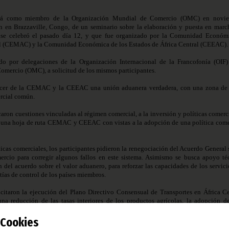
erá como miembro de la Organización Mundial de Comercio (OMC) en novi
ón en Brazzaville, Congo, de un seminario sobre la elaboración y puesta en marc
e se celebró el pasado día 12, y que fue organizado por la Comunidad Económ
ral (CEMAC) y la Comunidad Económica de los Estados de África Central (CEEAC).
ido por delegaciones de la Organización Internacional de la Francofonía (OIF)
mercio (OMC), a solicitud de los mismos participantes.
er de la CEMAC y la CEEAC una unión aduanera verdadera, con una zona de 
rcial común.
aron cuestiones vinculadas al régimen comercial, a la inversión y políticas comerci
e una hoja de ruta CEMAC y CEEAC con vistas a la adopción de una política come
ticas comerciales, los participantes pidieron la renegociación del Acuerdo General 
ercio para corregir algunos fallos en este sistema. Asimismo se busca apoyo té
n del acuerdo sobre el valor aduanero, para reforzar las capacidades de los servici
tías de control de los países miembros.
icitaron la ejecución del Plano Directivo Consensual de Transportes en África Ce
na reducción de las tasas interiores de los productos agrícolas, la adopción d
boración de un marco jurídico regional sobre el comercio de los servicios.
Cookies