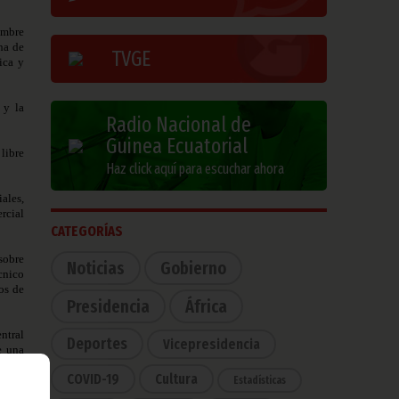
embre
ha de
TVGE
ica y
 y la
Radio Nacional de
Guinea Ecuatorial
libre
Haz click aquí para escuchar ahora
ales,
rcial
CATEGORÍAS
sobre
Noticias
Gobierno
cnico
os de
Presidencia
África
ntral
Deportes
Vicepresidencia
e una
COVID-19
Cultura
Estadísticas