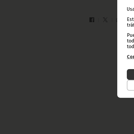
Usa
Est
trá
Pue
tod
tod
Con