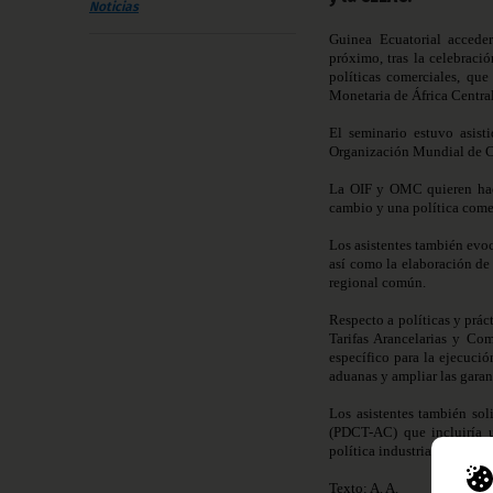
Noticias
Guinea Ecuatorial acced
próximo, tras la celebraci
políticas comerciales, qu
Mon
et
aria de África Cent
El seminario estuvo asist
Organización Mundial de Co
La OIF y OMC quieren hac
cambio y una política come
Los asistentes también evoc
así como la elaboración d
regional común.
Respecto a políticas y prác
Tarifas Arancelarias y Com
específico para la ejecució
aduanas y ampliar las garan
Los asistentes también sol
(PDCT-AC) que incluiría u
política industrial y la ela
Texto: A. A.