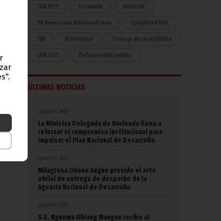
CAN 2015
Economía
Gente GE
50 Aniversario Independencia
CongresoPDGE
FIJA
Bielorrusia
Consejo de la república
CAN 2025
Defensor del pueblo
r
azar
s".
ÚLTIMAS NOTICIAS
agosto 07, 2026
La Ministra Delegada de Hacienda llama a
reforzar el compromiso institucional para
impulsar el Plan Nacional de Desarrollo
agosto 07, 2026
Milagrosa Obono Angue preside el acto
oficial de entrega de despacho de la
Agencia Nacional de Desarrollo
agosto 07, 2026
S.E. Nguema Obiang Mangue recibe al