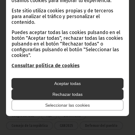
Usamos cookies para mejorar tu experiencia.
Este sitio utiliza cookies propias y de terceros
para analizar el tráfico y personalizar el
Radio Nacional de Guinea
contenido.
Ecuatorial
Puedes aceptar todas las cookies pulsando en el
Haz click aquí para escuchar ahora
botón "Aceptar todas", rechazar todas las cookies
pulsando en el botón "Rechazar todas" o
configurarlas pulsando el botón "Seleccionar las
cookies".
CATEGORÍAS
Consultar política de cookies
Noticias
Gobierno
Presidencia
África
Deportes
Vicepresidencia
Aceptar todas
Rechazar todas
COVID-19
Cultura
Estadísticas
CAN 2015
Seleccionar las cookies
Economía
Gente GE
50 Aniversario Independencia
CongresoPDGE
FIJA
Bielorrusia
Consejo de la república
CAN 2025
Defensor del pueblo