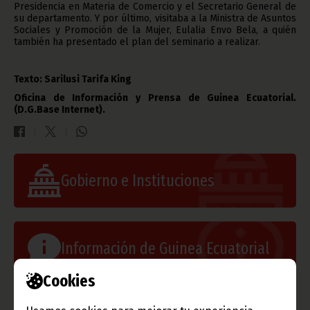
Presidencia en Materia de Comercio y el Secretario General de
su departamento. Y por último, visitaba a la Ministra de Asuntos
Sociales y Promoción de la Mujer, Eulalia Envo Bela, a quién
también ha presentado el plan del seminario a realizar.
Texto: Sarilusi Tarifa King
Oficina de Información y Prensa de Guinea Ecuatorial.
(D.G.Base Internet).
Gobierno e Instituciones
Información de Guinea Ecuatorial
Cookies
TVGE