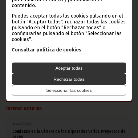
contenido.
Puedes aceptar todas las cookies pulsando en el
CATEGORÍAS
botón "Aceptar todas", rechazar todas las cookies
pulsando en el botón "Rechazar todas" o
Noticias
Gobierno
Presidencia
configurarlas pulsando el botón "Seleccionar las
cookies".
África
Deportes
Vicepresidencia
Consultar política de cookies
COVID-19
Cultura
Estadísticas
CAN 2015
Aceptar todas
Economía
Gente GE
50 Aniversario Independencia
CongresoPDGE
FIJA
Bielorrusia
Rechazar todas
Consejo de la república
CAN 2025
Defensor del pueblo
Seleccionar las cookies
ÚLTIMAS NOTICIAS
agosto 07, 2026
Comienza en la Cámara de los Diputados varios Proyectos de
Leyes