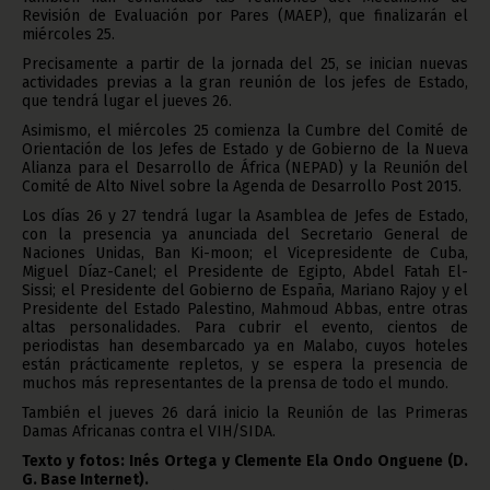
Revisión de Evaluación por Pares (MAEP), que finalizarán el
miércoles 25.
Precisamente a partir de la jornada del 25, se inician nuevas
actividades previas a la gran reunión de los jefes de Estado,
que tendrá lugar el jueves 26.
Asimismo, el miércoles 25 comienza la Cumbre del Comité de
Orientación de los Jefes de Estado y de Gobierno de la Nueva
Alianza para el Desarrollo de África (NEPAD) y la Reunión del
Comité de Alto Nivel sobre la Agenda de Desarrollo Post 2015.
Los días 26 y 27 tendrá lugar la Asamblea de Jefes de Estado,
con la presencia ya anunciada del Secretario General de
Naciones Unidas, Ban Ki-moon; el Vicepresidente de Cuba,
Miguel Díaz-Canel; el Presidente de Egipto, Abdel Fatah El-
Sissi; el Presidente del Gobierno de España, Mariano Rajoy y el
Presidente del Estado Palestino, Mahmoud Abbas, entre otras
altas personalidades. Para cubrir el evento, cientos de
periodistas han desembarcado ya en Malabo, cuyos hoteles
están prácticamente repletos, y se espera la presencia de
muchos más representantes de la prensa de todo el mundo.
También el jueves 26 dará inicio la Reunión de las Primeras
Damas Africanas contra el VIH/SIDA.
Texto y fotos: Inés Ortega y Clemente Ela Ondo Onguene (D.
G. Base Internet).