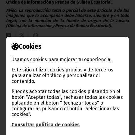
Oficina de Información y Prensa de Guinea Ecuatorial.
Aviso: La reproducción total o parcial de este artículo o de las
imágenes que lo acompañen debe hacerse, siempre y en todo
lugar, con la mención de la fuente de origen de la misma
(Oficina de Información y Prensa de Guinea Ecuatorial).
Cookies
Gobierno e Instituciones
Usamos cookies para mejorar tu experiencia.
Este sitio utiliza cookies propias y de terceros
para analizar el tráfico y personalizar el
contenido.
Información de Guinea Ecuatorial
Puedes aceptar todas las cookies pulsando en el
botón "Aceptar todas", rechazar todas las cookies
pulsando en el botón "Rechazar todas" o
configurarlas pulsando el botón "Seleccionar las
TVGE
cookies".
Consultar política de cookies
Radio Nacional de Guinea