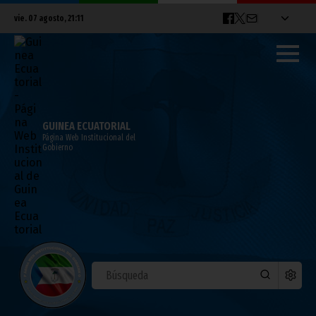
vie. 07 agosto, 21:11
GUINEA ECUATORIAL
Página Web Institucional del
Gobierno
Reuniones previas a la gran Asamblea
General de la Unión Africana
junio 25, 2014
Noticias
Gobierno
África