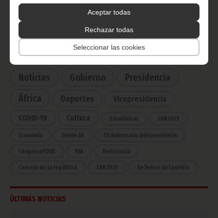
Ecuatorial
Aceptar todas
Haz click aquí para escuchar ahora
Rechazar todas
Seleccionar las cookies
CATEGORÍAS
Noticias
Gobierno
Presidencia
África
Deportes
Vicepresidencia
COVID-19
Cultura
Estadísticas
CAN 2015
Economía
Gente GE
50 Aniversario Independencia
CongresoPDGE
FIJA
Bielorrusia
Consejo de la república
CAN 2025
Defensor del pueblo
ÚLTIMAS NOTICIAS