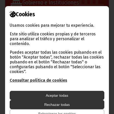
Gobierno e Instituciones
Cookies
Usamos cookies para mejorar tu experiencia.
Información de Guinea Ecuatorial
Este sitio utiliza cookies propias y de terceros
para analizar el tráfico y personalizar el
contenido.
TVGE
Puedes aceptar todas las cookies pulsando en el
botón "Aceptar todas", rechazar todas las cookies
pulsando en el botón "Rechazar todas" o
configurarlas pulsando el botón "Seleccionar las
Radio Nacional de Guinea
cookies".
Ecuatorial
Consultar política de cookies
Haz click aquí para escuchar ahora
Aceptar todas
CATEGORÍAS
Rechazar todas
Noticias
Gobierno
Presidencia
Seleccionar las cookies