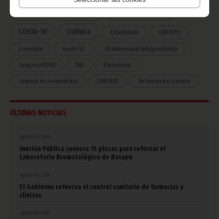
África
Deportes
Vicepresidencia
COVID-19
Cultura
Estadísticas
CAN 2015
Economía
Gente GE
50 Aniversario Independencia
CongresoPDGE
FIJA
Bielorrusia
Consejo de la república
CAN 2025
Defensor del pueblo
ÚLTIMAS NOTICIAS
agosto 06, 2026
Función Pública convoca 15 plazas para reforzar el
Laboratorio Bromatológico de Basupú
agosto 06, 2026
El Gobierno refuerza el control sanitario de farmacias y
clínicas
agosto 06, 2026