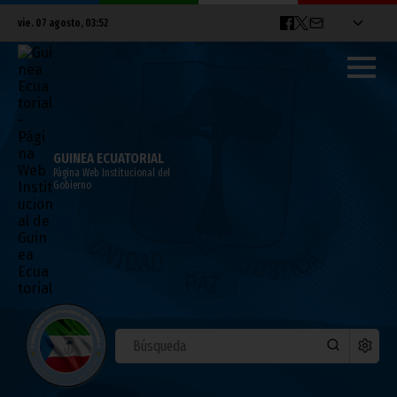
vie. 07 agosto, 03:52
GUINEA ECUATORIAL
Página Web Institucional del
Gobierno
Recibimiento al Vicepresidente de la
República a su llegada a Malabo
junio 27, 2021
Vicepresidencia