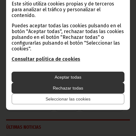
Radio Nacional de Guinea
Este sitio utiliza cookies propias y de terceros
Ecuatorial
para analizar el tráfico y personalizar el
contenido.
Haz click aquí para escuchar ahora
Puedes aceptar todas las cookies pulsando en el
botón "Aceptar todas", rechazar todas las cookies
pulsando en el botón "Rechazar todas" o
CATEGORÍAS
configurarlas pulsando el botón "Seleccionar las
cookies".
Noticias
Gobierno
Presidencia
Consultar política de cookies
África
Deportes
Vicepresidencia
COVID-19
Cultura
Aceptar todas
Estadísticas
CAN 2015
Economía
Gente GE
50 Aniversario Independencia
Rechazar todas
CongresoPDGE
FIJA
Bielorrusia
Seleccionar las cookies
Consejo de la república
CAN 2025
Defensor del pueblo
ÚLTIMAS NOTICIAS