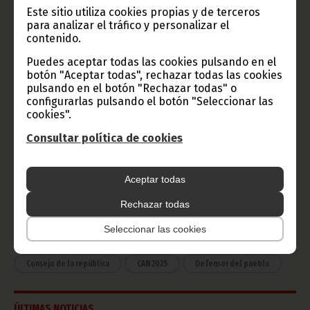
Este sitio utiliza cookies propias y de terceros
Radio Nacional de Guinea
para analizar el tráfico y personalizar el
Ecuatorial
contenido.
Haz click aquí para escuchar ahora
Puedes aceptar todas las cookies pulsando en el
botón "Aceptar todas", rechazar todas las cookies
pulsando en el botón "Rechazar todas" o
configurarlas pulsando el botón "Seleccionar las
CATEGORÍAS
cookies".
Noticias
Gobierno
Presidencia
Consultar política de cookies
África
Deportes
Vicepresidencia
Aceptar todas
COVID-19
Cultura
Estadísticas
CAN 2015
Rechazar todas
Economía
Gente GE
50 Aniversario Independencia
Seleccionar las cookies
CongresoPDGE
FIJA
Bielorrusia
Consejo de la república
CAN 2025
Defensor del pueblo
ÚLTIMAS NOTICIAS