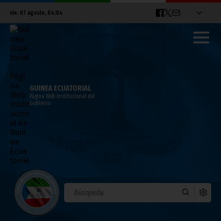
vie. 07 agosto, 04:04
GUINEA ECUATORIAL
Página Web Institucional del
Gobierno
Nzalang y Sierra Leona juegan hoy en el
Nuevo Estadio de Malabo
junio 09, 2012
Noticias
Deportes