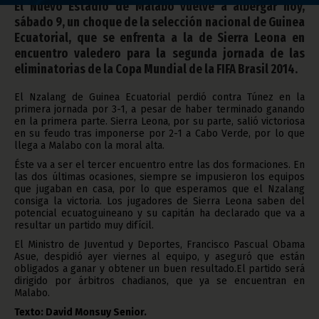
El Nuevo Estadio de Malabo vuelve a albergar hoy,
sábado 9, un choque de la selección nacional de Guinea
Ecuatorial, que se enfrenta a la de Sierra Leona en
encuentro valedero para la segunda jornada de las
eliminatorias de la Copa Mundial de la FIFA Brasil 2014.
El Nzalang de Guinea Ecuatorial perdió contra Túnez en la
primera jornada por 3-1, a pesar de haber terminado ganando
en la primera parte. Sierra Leona, por su parte, salió victoriosa
en su feudo tras imponerse por 2-1 a Cabo Verde, por lo que
llega a Malabo con la moral alta.
Éste va a ser el tercer encuentro entre las dos formaciones. En
las dos últimas ocasiones, siempre se impusieron los equipos
que jugaban en casa, por lo que esperamos que el Nzalang
consiga la victoria. Los jugadores de Sierra Leona saben del
potencial ecuatoguineano y su capitán ha declarado que va a
resultar un partido muy difícil.
El Ministro de Juventud y Deportes, Francisco Pascual Obama
Asue, despidió ayer viernes al equipo, y aseguró que están
obligados a ganar y obtener un buen resultado.El partido será
dirigido por árbitros chadianos, que ya se encuentran en
Malabo.
Texto: David Monsuy Senior.