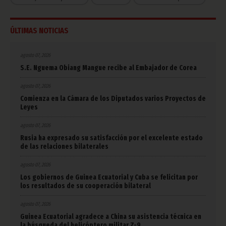
ÚLTIMAS NOTICIAS
agosto 07, 2026
S.E. Nguema Obiang Mangue recibe al Embajador de Corea
agosto 07, 2026
Comienza en la Cámara de los Diputados varios Proyectos de
Leyes
agosto 07, 2026
Rusia ha expresado su satisfacción por el excelente estado
de las relaciones bilaterales
agosto 07, 2026
Los gobiernos de Guinea Ecuatorial y Cuba se felicitan por
los resultados de su cooperación bilateral
agosto 07, 2026
Guinea Ecuatorial agradece a China su asistencia técnica en
la búsqueda del helicóptero militar Z-9