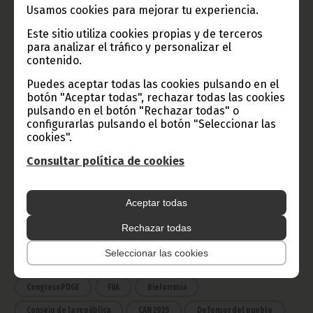
Usamos cookies para mejorar tu experiencia.
TVGE
Este sitio utiliza cookies propias y de terceros
para analizar el tráfico y personalizar el
contenido.
Radio Nacional de Guinea
Ecuatorial
Puedes aceptar todas las cookies pulsando en el
botón "Aceptar todas", rechazar todas las cookies
Haz click aquí para escuchar ahora
pulsando en el botón "Rechazar todas" o
configurarlas pulsando el botón "Seleccionar las
cookies".
CATEGORÍAS
Consultar política de cookies
Noticias
Gobierno
Presidencia
Aceptar todas
África
Deportes
Vicepresidencia
Rechazar todas
COVID-19
Cultura
Estadísticas
CAN 2015
Seleccionar las cookies
Economía
Gente GE
50 Aniversario Independencia
CongresoPDGE
FIJA
Bielorrusia
Consejo de la república
CAN 2025
Defensor del pueblo