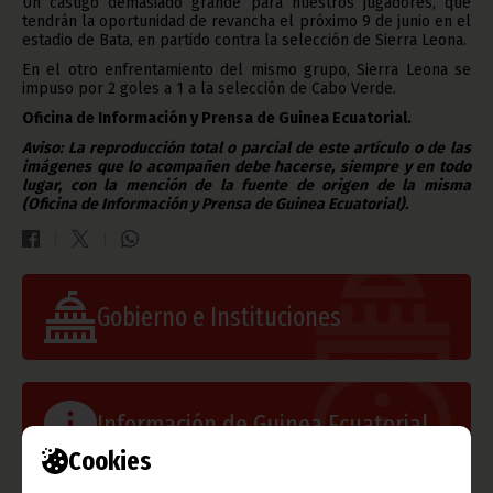
Un castigo demasiado grande para nuestros jugadores, que
tendrán la oportunidad de revancha el próximo 9 de junio en el
estadio de Bata, en partido contra la selección de Sierra Leona.
En el otro enfrentamiento del mismo grupo, Sierra Leona se
impuso por 2 goles a 1 a la selección de Cabo Verde.
Oficina de Información y Prensa de Guinea Ecuatorial.
Aviso: La reproducción total o parcial de este artículo o de las
imágenes que lo acompañen debe hacerse, siempre y en todo
lugar, con la mención de la fuente de origen de la misma
(Oficina de Información y Prensa de Guinea Ecuatorial).
Gobierno e Instituciones
Información de Guinea Ecuatorial
Cookies