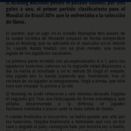
El Nzalang Nacional perdió el pasado sábado, por tres
goles a uno, el primer partido clasificatorio para el
Mundial de Brasil 2014 que le enfrentaba a la selección
de Túnez.
El partido, que se jugó en el estadio Mustapha Ben Jannet, de
la ciudad turística de Monastir, empezó de forma inmejorable
para el Nzalang, que se adelantó en el marcador en el minuto
34, cuando Randy finalizó con un gran remate, una buena
jugada de los jugadores nacionales.
La primera parte terminó con un esperanzador 0 a 1, pero los
jugadores tunecinos salieron en la segunda mitad dispuestos a
dar la vuelta al resultado y en el minuto 50 llegó el empate.
Una jugada por la banda izquierda que, finalmente, tras el
rechazo de un jugador ecuatoguineano, llegó a Jemaa, que sólo
tuvo que empujar la pelota a la red.
El Nzalang no pudo rehacerse y seis minutos después llegaba
el segundo gol. Tras una falta jugada de forma estratégica, que
pillaba desprevenida a la defensa, el jugador
Harbaoui remataba a placer ante la mala salida de Danilo.
Y cuando finalizaba el encuentro, un balón ganado por alto por
los tunecinos, llegaba finalmente a Hammami, que con un tiro
raso y pegado al palo, conseguía batir por tercera vez a Danilo.