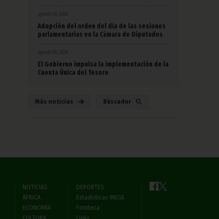
agosto 05, 2026
Adopción del orden del día de las sesiones
parlamentarias en la Cámara de Diputados
agosto 05, 2026
El Gobierno impulsa la implementación de la
Cuenta Única del Tesoro
Más noticias
Búscador
NOTICIAS
DEPORTES
ÁFRICA
Estadísticas INEGE
ECONOMÍA
Fototeca
CULTURA
Links