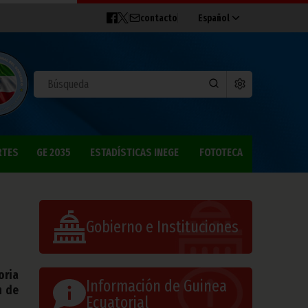
contacto
Español
RTES
GE 2035
ESTADÍSTICAS INEGE
FOTOTECA
Gobierno e Instituciones
oria
Información de Guinea
n de
Ecuatorial