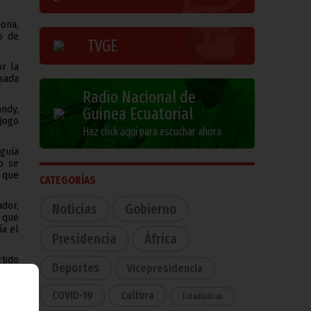
ona,
o de
TVGE
r la
asada
Radio Nacional de
andy,
Guinea Ecuatorial
djogo
Haz click aquí para escuchar ahora
guía
o se
 que
CATEGORÍAS
dor,
Noticias
Gobierno
 que
ía el
Presidencia
África
tido
Deportes
Vicepresidencia
ento
COVID-19
Cultura
Estadísticas
enía