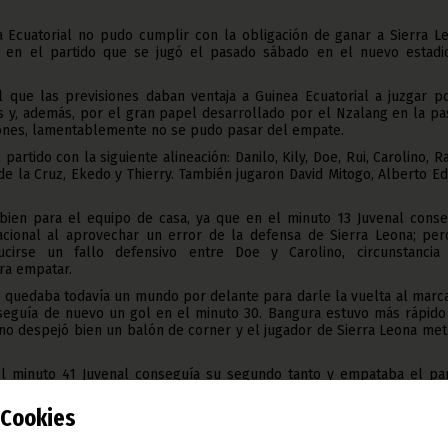
a Ecuatorial no pudo cumplir con la obligación de ganar a Sierra Le
, en el partido que se jugó el pasado sábado en el nuevo estadi
 que las previsiones daban ventaja a Guinea Ecuatorial a juzgar po
s y, además, por el gran papel desarrollado por el Nzalang en la p
iones, lamentablemente no se pudo pasar del empate.
artido con la siguiente alineación: Danilo, Kily, Doe, Rui, Carolino, R
de la Cruz, Ekedo y Thierry. También jugaron David Mitogo, Alberto E
ien para el equipo de casa, ya que en el minuto 13 Juvenal conse
acional al aprovechar un error de la defensa de Sierra Leona; per
cirse un fallo defensivo entre Doe y Carolino, circunstancia
ra empatar.
 quedaba todavía un mundo por delante para darle la vuelta al marca
seguía de nuevo un gol en el minuto 30. Bangura estuvo más rápido
 no despejó bien un balón de corner y el jugador de Sierra Leona met
l minuto 41 Juvenal conseguía su segundo tanto y empataba el par
cional. El gol se produjo como consecuencia de un gran lanzami
Cookies
eano se fue al descanso con el convencimiento de que aquello t