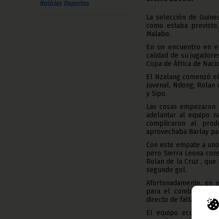
Noticias
Deportes
La selección de Guine
como estaba previsto
Malabo.
En un encuentro en el
calidad de su jugadore
Copa de África de Nac
El Nzalang comenzó el p
Juvenal, Ndong, Rolan 
y Sipo.
Las cosas empezaron b
adelantar al equipo n
complicaron al produ
aprovechaba Barlay pa
Con este empate a uno
pero Sierra Leona con
Rolan de la Cruz , que
segundo gol.
Afortunadamente, en e
para el combinado Na
directo de falta.
El equipo ecuatoguin