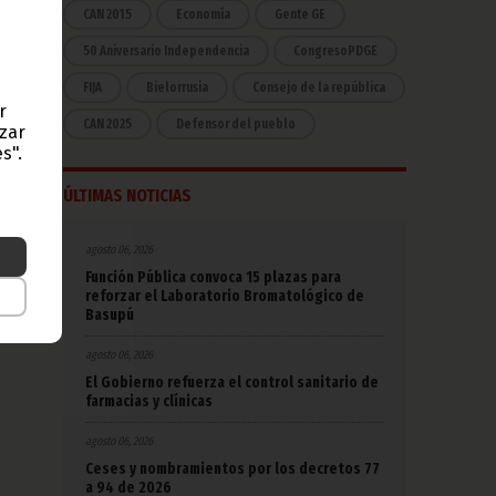
oria.
CAN 2015
Economía
Gente GE
de la
rminó
50 Aniversario Independencia
CongresoPDGE
pero
FIJA
Bielorrusia
Consejo de la república
r
iguió
CAN 2025
Defensor del pueblo
r.
azar
s".
ÚLTIMAS NOTICIAS
 debe
agosto 06, 2026
na de
Función Pública convoca 15 plazas para
reforzar el Laboratorio Bromatológico de
Basupú
agosto 06, 2026
El Gobierno refuerza el control sanitario de
farmacias y clínicas
agosto 06, 2026
Ceses y nombramientos por los decretos 77
a 94 de 2026