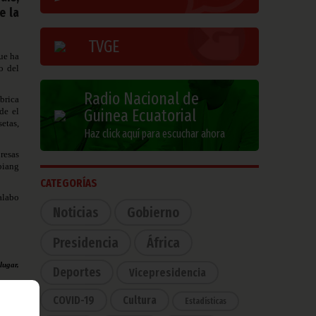
e la
TVGE
ue ha
o del
Radio Nacional de
brica
de el
Guinea Ecuatorial
setas,
Haz click aquí para escuchar ahora
resas
Obiang
CATEGORÍAS
alabo
Noticias
Gobierno
Presidencia
África
lugar,
Deportes
Vicepresidencia
COVID-19
Cultura
Estadísticas