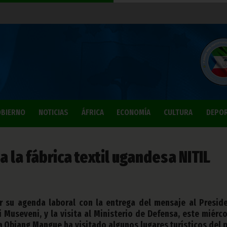
BIERNO
NOTICIAS
ÁFRICA
ECONOMÍA
CULTURA
DEPO
la fábrica textil ugandesa NITIL
r su agenda laboral con la entrega del mensaje al Presid
 Museveni, y la visita al Ministerio de Defensa, este miérco
 Obiang Mangue ha visitado algunos lugares turísticos del p