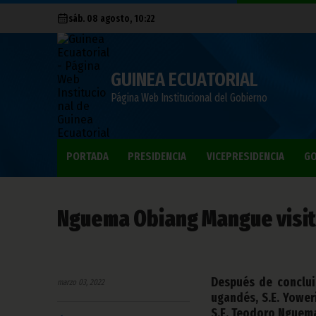
sáb. 08 agosto, 10:22
GUINEA ECUATORIAL
Página Web Institucional del Gobierno
PORTADA
PRESIDENCIA
VICEPRESIDENCIA
GO
Nguema Obiang Mangue visita 
Después de conclui
marzo 03, 2022
ugandés, S.E. Yoweri
S.E. Teodoro Nguema