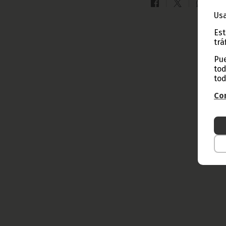
Usa
Est
trá
Pue
tod
tod
Con