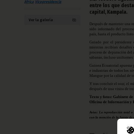
África
Vicepresidencia
entre los que destac
capital, Kampala.
Ver la galería
Después de mantener una re
sido informado del proceso
país, hasta el producto listo
Guiado por el presidente 
mientras recibían detalles
proceso de depuración del a
sábanas, incluso uniformes
Guinea Ecuatorial apuesta 
e industrias de todos los n
Mangue por la calidad de tr
Y tras concluir el tour, e
después de una visita de tr
Texto y fotos: Gabinete de
Oficina de Información y 
Aviso: La reproducción total o
con la mención de la fuente de