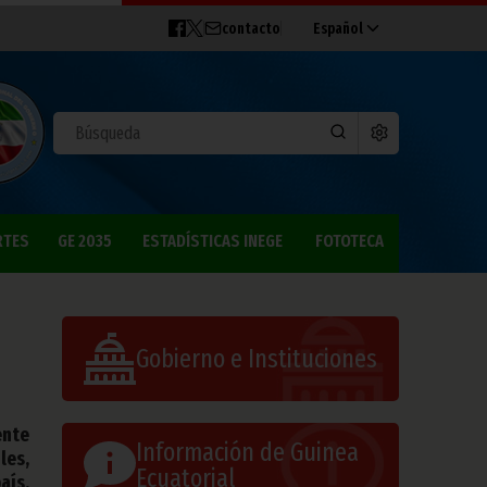
contacto
Español
RTES
GE 2035
ESTADÍSTICAS INEGE
FOTOTECA
Gobierno e Instituciones
ente
Información de Guinea
les,
Ecuatorial
aís,