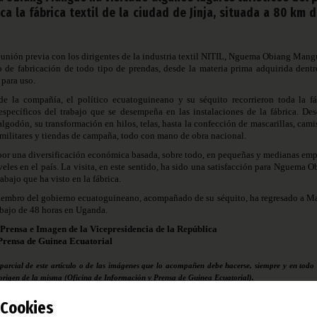
a la fábrica textil de la ciudad de Jinja, situada a 80 km d
unión previa con los dirigentes de la industria textil NITIL, Nguema Obiang Mang
 de fabricación de todo tipo de prendas, desde la materia prima adquirida dentr
 para uso.
de la compañía, el político ecuatoguineano y su séquito recorrieron toda la fá
 específicos del trabajo que se desempeña en las instalaciones de la fábrica. Des
lgodón, su transformación en hilos, telas, hasta la confección de mascarillas, cami
 militares y tiendas de campaña, todo con mano de obra nacional.
por una diversificación económica basada, sobre todo, en pequeñas y medianas emp
iveles en el país. La visita, en este sentido, ha sido una satisfacción para Nguema 
abajo que ha visto en la fábrica.
l miembro del gobierno ecuatoguineano, acompañado de su séquito, ha regresado a M
abajo de 48 horas en Uganda.
 Prensa e Imagen de la Vicepresidencia de la República
Prensa de Guinea Ecuatorial
 parcial de este artículo o de las imágenes que lo acompañen debe hacerse, siempre y en todo 
 origen de la misma (Oficina de Información y Prensa de Guinea Ecuatorial).
Cookies