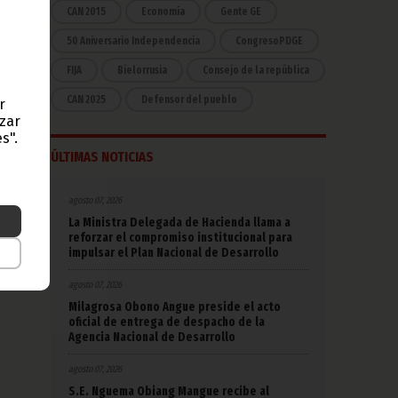
CAN 2015
Economía
Gente GE
50 Aniversario Independencia
CongresoPDGE
FIJA
Bielorrusia
Consejo de la república
CAN 2025
Defensor del pueblo
r
azar
s".
ÚLTIMAS NOTICIAS
agosto 07, 2026
La Ministra Delegada de Hacienda llama a
reforzar el compromiso institucional para
impulsar el Plan Nacional de Desarrollo
agosto 07, 2026
Milagrosa Obono Angue preside el acto
oficial de entrega de despacho de la
Agencia Nacional de Desarrollo
agosto 07, 2026
S.E. Nguema Obiang Mangue recibe al