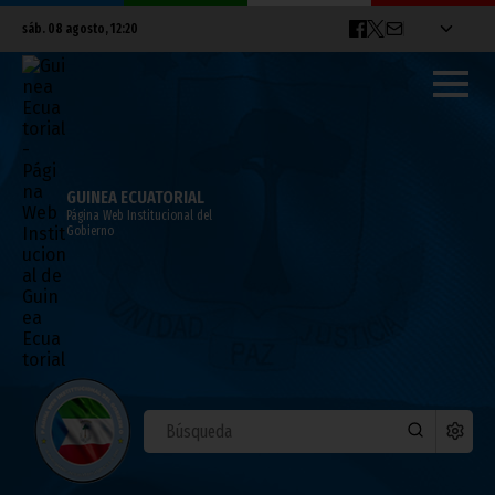
sáb. 08 agosto, 12:20
GUINEA ECUATORIAL
Página Web Institucional del
Gobierno
Nguema Obiang Mangue pospone la
entrada en vigor del seguro obligatorio a
los vehículos
julio 02, 2021
Noticias
Vicepresidencia