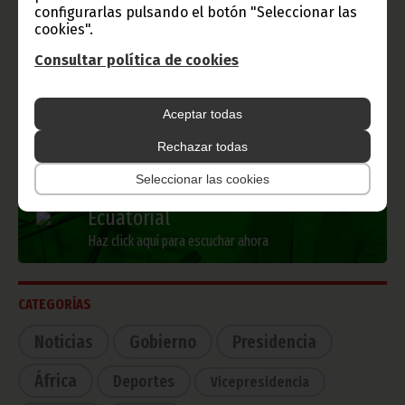
configurarlas pulsando el botón "Seleccionar las
cookies".
Información de Guinea Ecuatorial
Consultar política de cookies
Aceptar todas
TVGE
Rechazar todas
Seleccionar las cookies
Radio Nacional de Guinea
Ecuatorial
Haz click aquí para escuchar ahora
CATEGORÍAS
Noticias
Gobierno
Presidencia
África
Deportes
Vicepresidencia