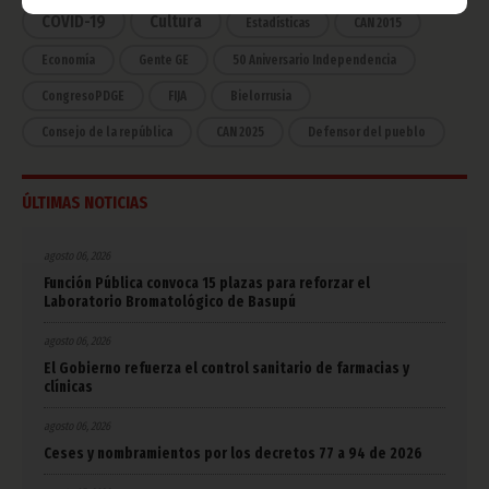
COVID-19
Cultura
Estadísticas
CAN 2015
Economía
Gente GE
50 Aniversario Independencia
CongresoPDGE
FIJA
Bielorrusia
Consejo de la república
CAN 2025
Defensor del pueblo
ÚLTIMAS NOTICIAS
agosto 06, 2026
Función Pública convoca 15 plazas para reforzar el
Laboratorio Bromatológico de Basupú
agosto 06, 2026
El Gobierno refuerza el control sanitario de farmacias y
clínicas
agosto 06, 2026
Ceses y nombramientos por los decretos 77 a 94 de 2026