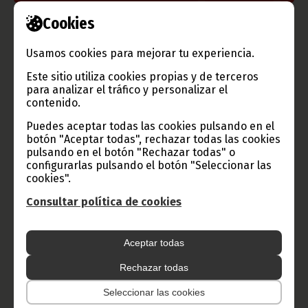
Cookies
Información de Guinea Ecuatorial
Usamos cookies para mejorar tu experiencia.
Este sitio utiliza cookies propias y de terceros
para analizar el tráfico y personalizar el
TVGE
contenido.
Puedes aceptar todas las cookies pulsando en el
botón "Aceptar todas", rechazar todas las cookies
Radio Nacional de Guinea
pulsando en el botón "Rechazar todas" o
configurarlas pulsando el botón "Seleccionar las
Ecuatorial
cookies".
Haz click aquí para escuchar ahora
Consultar política de cookies
CATEGORÍAS
Aceptar todas
Noticias
Gobierno
Presidencia
Rechazar todas
África
Seleccionar las cookies
Deportes
Vicepresidencia