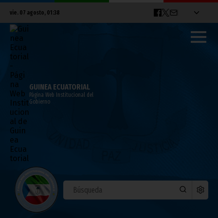
vie. 07 agosto, 01:38
GUINEA ECUATORIAL
Página Web Institucional del
Gobierno
Nguema Obiang Mangue clausura el curso
de protección de altas personalidades
mayo 14, 2023
Vicepresidencia