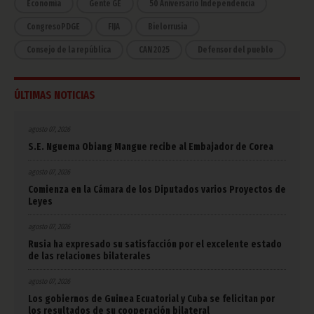
Economía
Gente GE
50 Aniversario Independencia
CongresoPDGE
FIJA
Bielorrusia
Consejo de la república
CAN 2025
Defensor del pueblo
ÚLTIMAS NOTICIAS
agosto 07, 2026
S.E. Nguema Obiang Mangue recibe al Embajador de Corea
agosto 07, 2026
Comienza en la Cámara de los Diputados varios Proyectos de
Leyes
agosto 07, 2026
Rusia ha expresado su satisfacción por el excelente estado
de las relaciones bilaterales
agosto 07, 2026
Los gobiernos de Guinea Ecuatorial y Cuba se felicitan por
los resultados de su cooperación bilateral