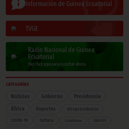
Información de Guinea Ecuatorial
TVGE
Radio Nacional de Guinea
Ecuatorial
Haz click aquí para escuchar ahora
CATEGORÍAS
Noticias
Gobierno
Presidencia
África
Deportes
Vicepresidencia
COVID-19
Cultura
Estadísticas
CAN 2015