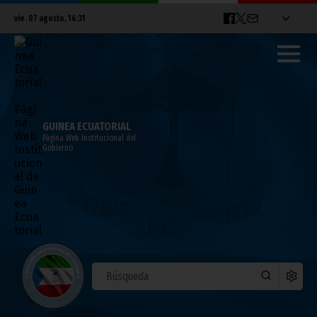
vie. 07 agosto, 16:31
GUINEA ECUATORIAL
Página Web Institucional del
Gobierno
Malabo: nexo de intereses políticos
junio 27, 2014
Noticias
África
El Presidente del Gobierno español ha reivindicado los