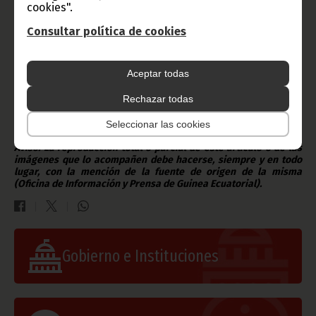
cookies".
sería ésta".
El
Presidente de Mauritania, Mohamed Ould Abdel Aziz, en su
Consultar política de cookies
calidad de Presidente de la Unión Africana
, además de
agradecer también la hospitalidad de Guinea Ecuatorial, que ha
organizado esta 23ª edición de la cumbre, lanzó un
Aceptar todas
llamamiento para buscar fórmulas efectivas para el desarrollo
de la agricultura en el continente.
Rechazar todas
Texto: Inés Ortega.
Fotos: Clemente Ela Ondo Onguene (D. G. Base Internet).
Seleccionar las cookies
Oficina de Información y Prensa de Guinea Ecuatorial.
Aviso: La reproducción total o parcial de este artículo o de las
imágenes que lo acompañen debe hacerse, siempre y en todo
lugar, con la mención de la fuente de origen de la misma
(Oficina de Información y Prensa de Guinea Ecuatorial).
Gobierno e Instituciones