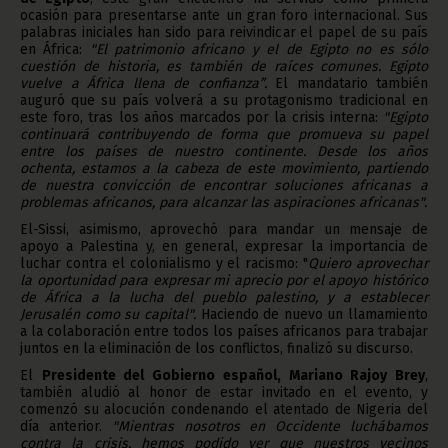
ocasión para presentarse ante un gran foro internacional. Sus
palabras iniciales han sido para reivindicar el papel de su país
en África:
"El patrimonio africano y el de Egipto no es sólo
cuestión de historia, es también de raíces comunes. Egipto
vuelve a África llena de confianza”.
El mandatario también
auguró que su país volverá a su protagonismo tradicional en
este foro, tras los años marcados por la crisis interna:
"Egipto
continuará contribuyendo de forma que promueva su papel
entre los países de nuestro continente. Desde los años
ochenta, estamos a la cabeza de este movimiento, partiendo
de nuestra convicción de encontrar soluciones africanas a
problemas africanos, para alcanzar las aspiraciones africanas".
El-Sissi, asimismo, aprovechó para mandar un mensaje de
apoyo a Palestina y, en general, expresar la importancia de
luchar contra el colonialismo y el racismo: "
Quiero aprovechar
la oportunidad para expresar mi aprecio por el apoyo histórico
de África a la lucha del pueblo palestino, y a establecer
Jerusalén como su capital".
Haciendo de nuevo un llamamiento
a la colaboración entre todos los países africanos para trabajar
juntos en la eliminación de los conflictos, finalizó su discurso.
El
Presidente del Gobierno español, Mariano Rajoy Brey
,
también aludió al honor de estar invitado en el evento, y
comenzó su alocución condenando el atentado de Nigeria del
día anterior.
"Mientras nosotros en Occidente luchábamos
contra la crisis, hemos podido ver que nuestros vecinos