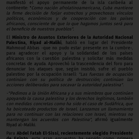
manifestó el apoyo permanente de la isla caribeña al
continente: "
Como nación afrolatinoamericana, Cuba mantiene
la firme decisión de forjar estrechos y provechosos vínculos
políticos, económicos y de cooperación con los países
africanos, consciente de que lo que hagamos juntos será para
el beneficio de nuestros pueblos".
El
Ministro de Asuntos Exteriores de la Autoridad Nacional
Palestina,
Riyad al-Maliki
, habló en lugar del Presidente
Mahmoud Abbas -que no pudo estar presente en la cumbre-,
para agradecer el apoyo y la solidaridad de los países
africanos con la cuestión palestina y solicitar más medidas
concretas de ayuda. Aprovechó la trascendencia del foro para
denunciar los ataques que, según insistió, sufre el pueblo
palestino por la ocupación israelí:
"Las fuerzas de ocupación
continúan con su política de destrucción; continúan las
acciones deliberadas para socavar la autoridad palestina"
.
-"Pedimos a la Unión Africana y a sus miembros que continúen
apoyando la causa palestina y los derechos legítimos, también
con medidas concretas como ha sido el caso de Sudáfrica, que
ha boicoteado productos de Israel. Lanzamos un llamamiento
para no continuar con las relaciones con Israel, mientras no
mantengan los acuerdos con Palestina",
afirmó igualmente
Riyad al-Maliki.
Para
Abdel Fatah El-Sissi, recientemente elegido Presidente
de Egipto
, este gran encuentro ha servido como primera