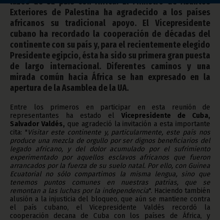
lazos de su país con África. El Ministro de Asuntos
Exteriores de Palestina ha agradecido a los países
africanos su tradicional apoyo. El Vicepresidente
cubano ha recordado la cooperación de décadas del
continente con su país y, para el recientemente elegido
Presidente egipcio, ésta ha sido su primera gran puesta
de largo internacional. Diferentes caminos y una
mirada común hacia África se han expresado en la
apertura de la Asamblea de la UA.
Entre los primeros en participar en esta reunión de
representantes ha estado el
Vicepresidente de Cuba,
Salvador Valdés,
que agradeció la invitación a esta importante
cita: "
Visitar este continente y, particularmente, este país nos
produce una mezcla de orgullo por ser dignos beneficiarios del
legado africano, y del dolor acumulado por el sufrimiento
experimentado por aquellos esclavos africanos que fueron
arrancados por la fuerza de su suelo natal. Por ello, con Guinea
Ecuatorial no sólo compartimos la misma lengua, sino que
tenemos puntos comunes en nuestras patrias, que se
remontan a las luchas por la independencia
". Haciendo también
alusión a la injusticia del bloqueo, que aún se mantiene contra
el país cubano, el Vicepresidente Valdés recordó la
cooperación decana de Cuba con los países de África, y