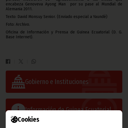
encabeza Genoveva Ayong Man por su pase al Mundial de
Alemania 2011.
Texto: David Monsuy Senior. (Enviado especial a Yaundé)
Foto: Archivo.
Oficina de Información y Prensa de Guinea Ecuatorial (D. G.
Base Internet).
Gobierno e Instituciones
Información de Guinea Ecuatorial
Cookies