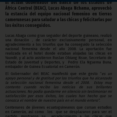
El actual Gobernador del Banco de los Estados de
África Central (BEAC), Lucas Abaga Nchama, aprovechó
la estancia del equipo nacional femenino en tierras
camerunesas para saludar a las chicas y felicitarlas por
los éxitos conseguidos.
Lucas Abaga como gran seguidor del deporte guineano, realizó
una donación , de carácter exclusivamente personal, en
agradecimiento a los triunfos que ha conseguido la selección
nacional femenina desde el año 2008. La aportación fue
realizada en el hotel donde estaban alojadas las chicas en
Yaundé, y al acto asistieron Ruslan Obiang Nsue, Secretario de
Estado de Juventud y Deportes, y Pedro Ela Nguema Buna,
embajador de Guinea Ecuatorial en Camerún.
El Gobernador del BEAC manifestó que este gesto “
es un
apoyo personal y de gratitud por los triunfos que ha alcanzado
la selección nacional femenina desde el 2008. Estoy muy
contento cuando recibo las noticias de sus brillantes
actuaciones. No podía quedarme en silencio sin testimoniar mi
satisfacción por esos éxitos, los cuales han hecho que se
conozca el nombre de nuestro país en el mundo entero”.
Centenares de jóvenes ecuatoguineanos que cursan estudios
en Camerún, así como los que se desplazaron para ver el
partido, mostraron su agradecimiento a las chicas que