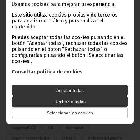
Usamos cookies para mejorar tu experiencia.
TVGE
Este sitio utiliza cookies propias y de terceros
para analizar el tráfico y personalizar el
contenido.
Radio Nacional de Guinea
Ecuatorial
Puedes aceptar todas las cookies pulsando en el
botón "Aceptar todas", rechazar todas las cookies
Haz click aquí para escuchar ahora
pulsando en el botón "Rechazar todas" o
configurarlas pulsando el botón "Seleccionar las
cookies".
CATEGORÍAS
Consultar política de cookies
Noticias
Gobierno
Presidencia
Aceptar todas
África
Deportes
Vicepresidencia
Rechazar todas
COVID-19
Cultura
Estadísticas
CAN 2015
Seleccionar las cookies
Economía
Gente GE
50 Aniversario Independencia
CongresoPDGE
FIJA
Bielorrusia
Consejo de la república
CAN 2025
Defensor del pueblo