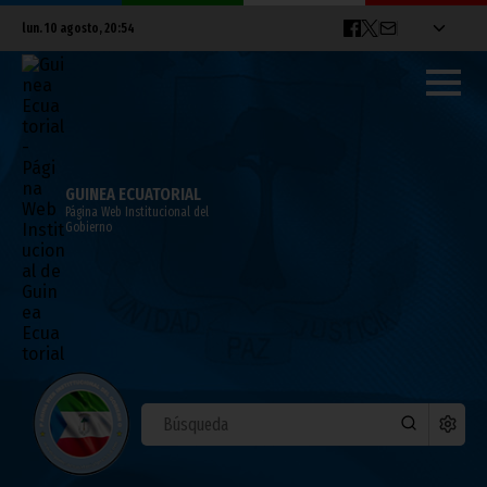
lun. 10 agosto, 20:54
GUINEA ECUATORIAL
Página Web Institucional del
Gobierno
Lucas Abaga Nchama visita al Nzalang
femenino
abril 08, 2011
Noticias
Deportes