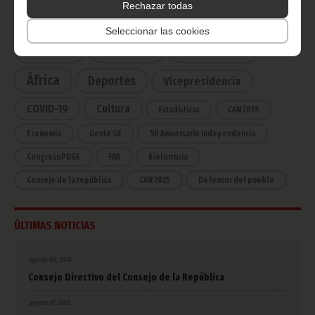
Rechazar todas
CATEGORÍAS
Seleccionar las cookies
Noticias
Gobierno
Presidencia
África
Deportes
Vicepresidencia
COVID-19
Cultura
Estadísticas
CAN 2015
Economía
Gente GE
50 Aniversario Independencia
CongresoPDGE
FIJA
Bielorrusia
Consejo de la república
CAN 2025
Defensor del pueblo
ÚLTIMAS NOTICIAS
agosto 08, 2026
Consejo Directivo del Consejo de la República
agosto 07, 2026