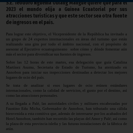
S.E. Teodoro Nguema Obiang Mangue quiere que para el
2023 el mundo elija a Guinea Ecuatorial por sus
atracciones turísticas y que este sector sea otra fuente
de ingresos en el país.
Para lograr este objetivo, el Vicepresidente de la República ha invitado a
un grupo de 24 expertos internacionales en áreas del turismo que están
realizando una gira por todo el ámbito nacional, con el propósito de
asesorar al Ejecutivo ecuatoguineano sobre cómo y dónde fomentar aún
más el sector para diversificar sus fuentes de ingresos.
Sobre las 12 horas de este martes, esa delegación que guía Catalina
Martínez Asumu, Secretaria de Estado de Turismo, ha aterrizado en
Annobon para iniciar sus inspecciones destinadas a detectar los mejores
lugares de ocio del país.
Se trata de analizar si esos lugares de ocio reúnen estándares
internacionales, como la calidad de servicios, el gusto por el destino, así
como las atracciones personales.
A su llegada a Palé, las autoridades civiles y militares encabezadas por
Faustino Edu Micha, Gobernador de Annobon, han tributado una cálida
bienvenida a esta comitiva que, además de interesarse por los acabados del
Hotel Annobon, también han recorrido las playas del Amor y Palé; así como
la plaza de esta provincia isleña y las futuras instalaciones de la fábrica de
atún.