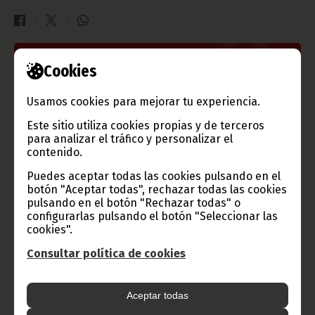
Gobierno e Instituciones
Cookies
Usamos cookies para mejorar tu experiencia.
Este sitio utiliza cookies propias y de terceros
Información de Guinea Ecuatorial
para analizar el tráfico y personalizar el
contenido.
Puedes aceptar todas las cookies pulsando en el
botón "Aceptar todas", rechazar todas las cookies
TVGE
pulsando en el botón "Rechazar todas" o
configurarlas pulsando el botón "Seleccionar las
cookies".
Radio Nacional de Guinea
Consultar política de cookies
Ecuatorial
Haz click aquí para escuchar ahora
Aceptar todas