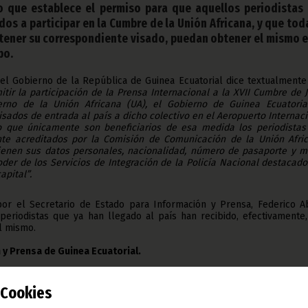
 que establece el permiso para que aquellos periodistas
os a participar en la Cumbre de la Unión Africana, y que tod
ener su correspondiente visado, puedan obtener el mismo e
bo.
 el Gobierno de la República de Guinea Ecuatorial dice textualmente
itir la participación de
la Prensa Internacional a la XVII Cumbre de 
rno de la Unión Africana (UA), el Gobierno de Guinea Ecuatoria
isados de entrada al país a dicho colectivo en el Aeropuerto Internac
o que únicamente son beneficiarios de esa medida los periodistas
e acreditados por la Comisión de Comunicación de la Unión Afric
tienen sus datos personales, nacionalidad, número de pasaporte y m
der de los Servicios de Integración de la Policía Nacional destacad
apital”.
por el Secretario de Estado para Información y Prensa, Federico A
periodistas que ya han llegado al país han recibido, efectivamente,
el mismo.
 y Prensa de Guinea Ecuatorial
.
Cookies