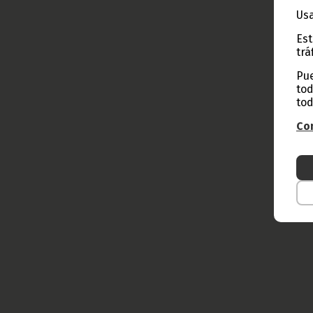
Usa
Est
trá
Pue
tod
tod
Con