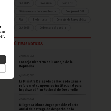
CAN 2015
Economía
Gente GE
50 Aniversario Independencia
CongresoPDGE
FIJA
Bielorrusia
Consejo de la república
r
CAN 2025
Defensor del pueblo
azar
s".
ÚLTIMAS NOTICIAS
agosto 08, 2026
Consejo Directivo del Consejo de la
República
agosto 07, 2026
La Ministra Delegada de Hacienda llama a
reforzar el compromiso institucional para
impulsar el Plan Nacional de Desarrollo
agosto 07, 2026
Milagrosa Obono Angue preside el acto
oficial de entrega de despacho de la