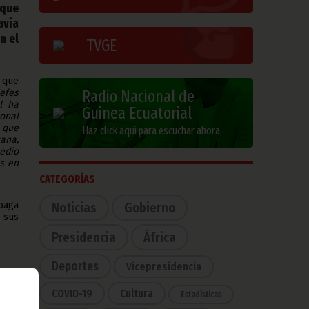
 que
avía
n el
TVGE
 que
Jefes
Radio Nacional de
l ha
Guinea Ecuatorial
ional
 que
Haz click aquí para escuchar ahora
ana,
edio
os en
CATEGORÍAS
baga
Noticias
Gobierno
 sus
Presidencia
África
Deportes
Vicepresidencia
COVID-19
Cultura
Estadísticas