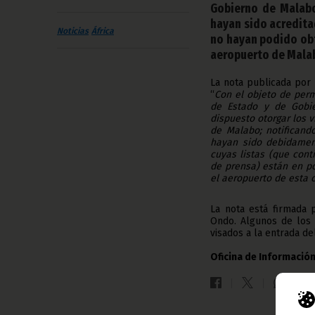
Gobierno de Malabo
hayan sido acreditad
Noticias
África
no hayan podido obt
aeropuerto de Mala
La nota publicada por
“
Con el objeto de perm
de Estado y de Gobie
dispuesto otorgar los v
de Malabo; notificand
hayan sido debidament
cuyas listas (que con
de prensa) están en po
el aeropuerto de esta c
La nota está firmada 
Ondo. Algunos de los 
visados a la entrada d
Oficina de Información