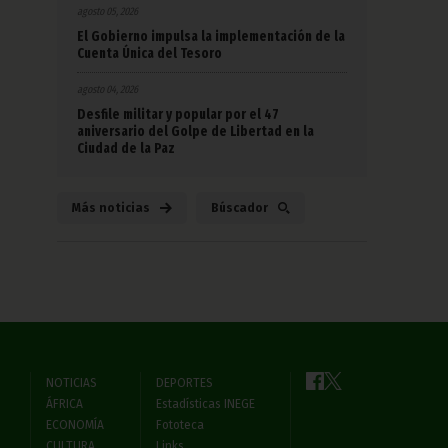
agosto 05, 2026
El Gobierno impulsa la implementación de la
Cuenta Única del Tesoro
agosto 04, 2026
Desfile militar y popular por el 47
aniversario del Golpe de Libertad en la
Ciudad de la Paz
Más noticias
Búscador
NOTICIAS
DEPORTES
ÁFRICA
Estadísticas INEGE
ECONOMÍA
Fototeca
CULTURA
Links