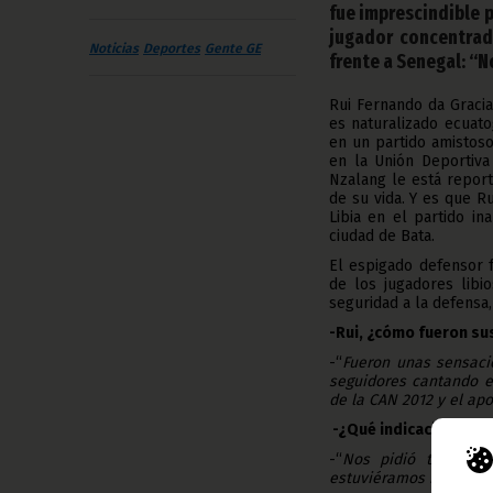
fue imprescindible p
jugador concentrad
Noticias
Deportes
Gente GE
frente a Senegal: “N
Rui Fernando da Graci
es naturalizado ecuat
en un partido amistos
en la Unión Deportiva
Nzalang le está repor
de su vida. Y es que R
Libia en el partido i
ciudad de Bata.
El espigado defensor 
de los jugadores libi
seguridad a la defensa,
-Rui, ¿cómo fueron su
-“
Fueron unas sensacio
seguidores cantando e
de la CAN 2012 y el ap
-¿Qué indicaciones les
-“
Nos pidió tranqui
estuviéramos motivado