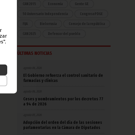
CAN 2015
Economía
Gente GE
er un
50 Aniversario Independencia
CongresoPDGE
FIJA
Bielorrusia
Consejo de la república
r
raen
CAN 2025
Defensor del pueblo
azar
s".
ÚLTIMAS NOTICIAS
 tres
ando
agosto 06, 2026
El Gobierno refuerza el control sanitario de
farmacias y clínicas
, por
agosto 06, 2026
Ceses y nombramientos por los decretos 77
a 94 de 2026
agosto 05, 2026
Adopción del orden del día de las sesiones
parlamentarias en la Cámara de Diputados