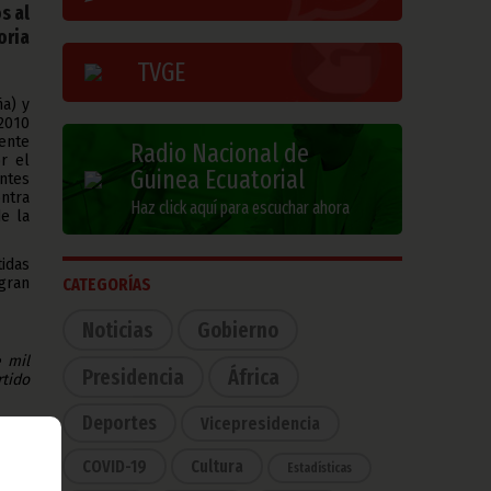
s al
oria
TVGE
a) y
2010
ente
Radio Nacional de
r el
Guinea Ecuatorial
ntes
ontra
Haz click aquí para escuchar ahora
e la
idas
gran
CATEGORÍAS
Noticias
Gobierno
e mil
Presidencia
África
tido
Deportes
Vicepresidencia
 que
COVID-19
Cultura
Estadísticas