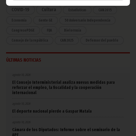
COVID-19
Cultura
Estadísticas
CAN 2015
Economía
Gente GE
50 Aniversario Independencia
CongresoPDGE
FIJA
Bielorrusia
Consejo de la república
CAN 2025
Defensor del pueblo
ÚLTIMAS NOTICIAS
agosto 10, 2026
El Consejo Interministerial analiza nuevas medidas para
reforzar el empleo, la fiscalidad y la cooperación
internacional
agosto 10, 2026
El deporte nacional pierde a Gaspar Matala
agosto 10, 2026
Cámara de los Diputados: Informe sobre el seminario de la
APF