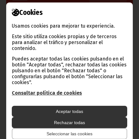
Cookies
Información de Guinea Ecuatorial
Usamos cookies para mejorar tu experiencia.
Este sitio utiliza cookies propias y de terceros
para analizar el tráfico y personalizar el
contenido.
TVGE
Puedes aceptar todas las cookies pulsando en el
botón "Aceptar todas", rechazar todas las cookies
pulsando en el botón "Rechazar todas" o
Radio Nacional de Guinea
configurarlas pulsando el botón "Seleccionar las
Ecuatorial
cookies".
Haz click aquí para escuchar ahora
Consultar política de cookies
CATEGORÍAS
Aceptar todas
Noticias
Gobierno
Presidencia
Rechazar todas
Seleccionar las cookies
África
Deportes
Vicepresidencia