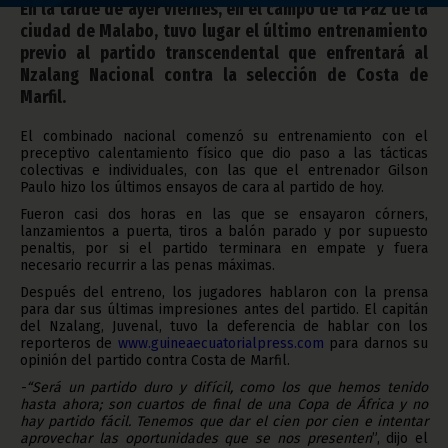
En la tarde de ayer viernes, en el campo de la Paz de la
ciudad de Malabo, tuvo lugar el último entrenamiento
previo al partido transcendental que enfrentará al
Nzalang Nacional contra la selección de Costa de
Marfil.
El combinado nacional comenzó su entrenamiento con el
preceptivo calentamiento físico que dio paso a las tácticas
colectivas e individuales, con las que el entrenador Gilson
Paulo hizo los últimos ensayos de cara al partido de hoy.
Fueron casi dos horas en las que se ensayaron córners,
lanzamientos a puerta, tiros a balón parado y por supuesto
penaltis, por si el partido terminara en empate y fuera
necesario recurrir a las penas máximas.
Después del entreno, los jugadores hablaron con la prensa
para dar sus últimas impresiones antes del partido. El capitán
del Nzalang, Juvenal, tuvo la deferencia de hablar con los
reporteros de
www.guineaecuatorialpress.com
para darnos su
opinión del partido contra Costa de Marfil.
-“Será un partido duro y difícil, como los que hemos tenido
hasta ahora; son cuartos de final de una Copa de África y no
hay partido fácil. Tenemos que dar el cien por cien e intentar
aprovechar las oportunidades que se nos presenten
”, dijo el