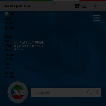
sáb. 08 agosto, 10:48
GUINEA ECUATORIAL
Página Web Institucional del
Gobierno
Llegada triunfal de los Black Stars de
Ghana a la ciudad de Bata
febrero 08, 2012
Noticias
Deportes