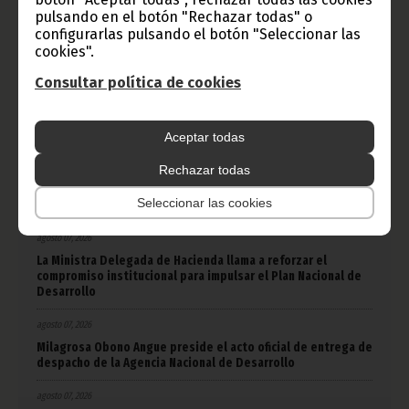
África
Deportes
Vicepresidencia
pulsando en el botón "Rechazar todas" o
configurarlas pulsando el botón "Seleccionar las
COVID-19
Cultura
Estadísticas
CAN 2015
cookies".
Economía
Gente GE
50 Aniversario Independencia
Consultar política de cookies
CongresoPDGE
FIJA
Bielorrusia
Consejo de la república
CAN 2025
Defensor del pueblo
Aceptar todas
Rechazar todas
ÚLTIMAS NOTICIAS
Seleccionar las cookies
agosto 07, 2026
La Ministra Delegada de Hacienda llama a reforzar el
compromiso institucional para impulsar el Plan Nacional de
Desarrollo
agosto 07, 2026
Milagrosa Obono Angue preside el acto oficial de entrega de
despacho de la Agencia Nacional de Desarrollo
agosto 07, 2026