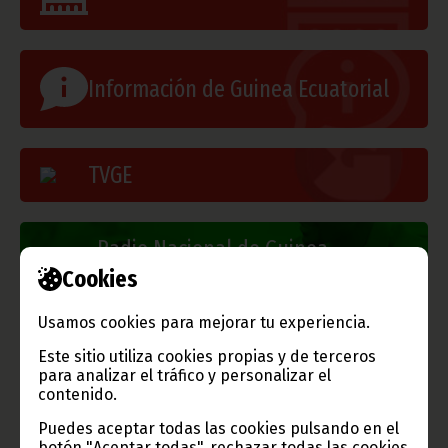
Información de Guinea Ecuatorial
TVGE
Radio Nacional de Guinea
Ecuatorial
Cookies
Haz click aquí para escuchar ahora
Usamos cookies para mejorar tu experiencia.
Este sitio utiliza cookies propias y de terceros
CATEGORÍAS
para analizar el tráfico y personalizar el
contenido.
Noticias
Gobierno
Presidencia
Puedes aceptar todas las cookies pulsando en el
botón "Aceptar todas", rechazar todas las cookies