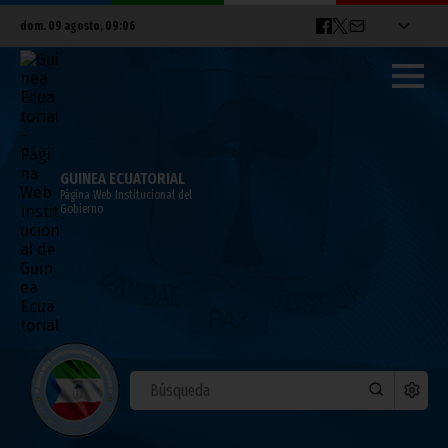
dom. 09 agosto, 09:06
GUINEA ECUATORIAL
Página Web Institucional del
Gobierno
La pareja presidencial inaugura un nuevo
centro escolar en Mongomo
agosto 01, 2011
Noticias
Presidencia