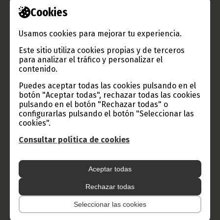
Cookies
Información de Guinea Ecuatorial
Usamos cookies para mejorar tu experiencia.
Este sitio utiliza cookies propias y de terceros
para analizar el tráfico y personalizar el
TVGE
contenido.
Puedes aceptar todas las cookies pulsando en el
botón "Aceptar todas", rechazar todas las cookies
Radio Nacional de Guinea
pulsando en el botón "Rechazar todas" o
Ecuatorial
configurarlas pulsando el botón "Seleccionar las
cookies".
Haz click aquí para escuchar ahora
Consultar política de cookies
CATEGORÍAS
Aceptar todas
Noticias
Gobierno
Presidencia
Rechazar todas
África
Deportes
Vicepresidencia
Seleccionar las cookies