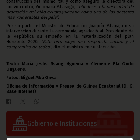
construcción del mismo, tal y como aseguró la directora del
nuevo centro, Victoriana Mbasogo, “
obedece a la necesidad de
promoción del niño ecuatoguineano como uno de los sectores
mas vulnerables del país”.
Por su parte, el Ministro de Educación, Joaquín Mbana, en su
intervención durante la ceremonia, agradeció al Presidente de
la República su empeño en la materialización del plan
Horizonte 2020:
“Este reto exige una respuesta social, y el
compromiso de todos
”, dijo el ministro en su alocución
Texto: María Jesús Nsang Nguema y Clemente Ela Ondo
Onguene.
Fotos: Miguel Mbá Onva
Oficina de Información y Prensa de Guinea Ecuatorial (D. G.
Base Internet)
Gobierno e Instituciones