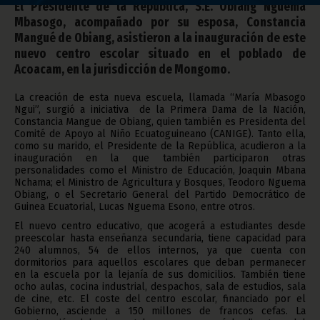
El Presidente de la República, S.E. Obiang Nguema
Mbasogo, acompañado por su esposa, Constancia
Mangué de Obiang, asistieron a la inauguración de este
nuevo centro escolar situado en el poblado de
Acoacam, en la jurisdicción de Mongomo.
La creación de esta nueva escuela, llamada “María Mbasogo
Ngui”, surgió a iniciativa de la Primera Dama de la Nación,
Constancia Mangue de Obiang, quien también es Presidenta del
Comité de Apoyo al Niño Ecuatoguineano (CANIGE). Tanto ella,
como su marido, el Presidente de la República, acudieron a la
inauguración en la que también participaron otras
personalidades como el Ministro de Educación, Joaquin Mbana
Nchama; el Ministro de Agricultura y Bosques, Teodoro Nguema
Obiang, o el Secretario General del Partido Democrático de
Guinea Ecuatorial, Lucas Nguema Esono, entre otros.
El nuevo centro educativo, que acogerá a estudiantes desde
preescolar hasta enseñanza secundaria, tiene capacidad para
240 alumnos, 54 de ellos internos, ya que cuenta con
dormitorios para aquellos escolares que deban permanecer
en la escuela por la lejanía de sus domicilios. También tiene
ocho aulas, cocina industrial, despachos, sala de estudios, sala
de cine, etc. El coste del centro escolar, financiado por el
Gobierno, asciende a 150 millones de francos cefas. La