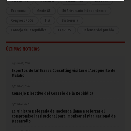
COVID-19
Cultura
Estadísticas
CAN 2015
Economía
Gente GE
50 Aniversario Independencia
CongresoPDGE
FIJA
Bielorrusia
Consejo de la república
CAN 2025
Defensor del pueblo
ÚLTIMAS NOTICIAS
agosto 09, 2026
Expertos de Lufthansa Consulting visitan el Aeropuerto de
Malabo
agosto 08, 2026
Consejo Directivo del Consejo de la República
agosto 07, 2026
La Ministra Delegada de Hacienda llama a reforzar el
compromiso institucional para impulsar el Plan Nacional de
Desarrollo