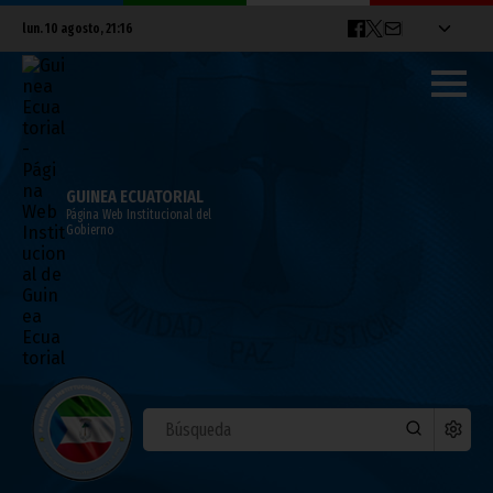
lun. 10 agosto, 21:16
GUINEA ECUATORIAL
Página Web Institucional del
Gobierno
La Cumbre de la CEMAC destaca sus
logros en integración
mayo 08, 2015
Noticias
Presidencia
África