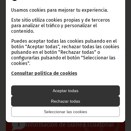
han acordado tomar todas las medidas necesarias para
reanudar las cumbres regulares, conforme a las disposiciones
Usamos cookies para mejorar tu experiencia.
vigentes en la comunidad.
Este sitio utiliza cookies propias y de terceros
Por último, el Jefe de Estado y Gobierno de la República de
Guinea Ecuatorial, S. E. Obiang Nguema Mbasogo, sustituye a su
para analizar el tráfico y personalizar el
homólogo gabonés, S. E. Ali Bongo Ondimba, como Presidente
contenido.
de la CEMAC.
Puedes aceptar todas las cookies pulsando en el
Oficina de Información y Prensa de Guinea Ecuatorial
botón "Aceptar todas", rechazar todas las cookies
Aviso: La reproducción total o parcial de este artículo o de las
pulsando en el botón "Rechazar todas" o
imágenes que lo acompañen debe hacerse, siempre y en todo
configurarlas pulsando el botón "Seleccionar las
lugar, con la mención de la fuente de origen de la misma
cookies".
(Oficina de Información y Prensa de Guinea Ecuatorial).
Consultar política de cookies
Aceptar todas
Gobierno e Instituciones
Rechazar todas
Seleccionar las cookies
Información de Guinea Ecuatorial