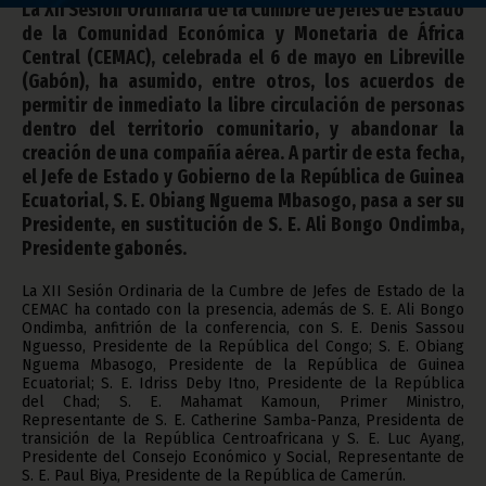
La XII Sesión Ordinaria de la Cumbre de Jefes de Estado
de la Comunidad Económica y Monetaria de África
Central (CEMAC), celebrada el 6 de mayo en Libreville
(Gabón), ha asumido, entre otros, los acuerdos de
permitir de inmediato la libre circulación de personas
dentro del territorio comunitario, y abandonar la
creación de una compañía aérea. A partir de esta fecha,
el Jefe de Estado y Gobierno de la República de Guinea
Ecuatorial, S. E. Obiang Nguema Mbasogo, pasa a ser su
Presidente, en sustitución de S. E. Ali Bongo Ondimba,
Presidente gabonés.
La XII Sesión Ordinaria de la Cumbre de Jefes de Estado de la
CEMAC ha contado con la presencia, además de S. E. Ali Bongo
Ondimba, anfitrión de la conferencia, con S. E. Denis Sassou
Nguesso, Presidente de la República del Congo; S. E. Obiang
Nguema Mbasogo, Presidente de la República de Guinea
Ecuatorial; S. E. Idriss Deby Itno, Presidente de la República
del Chad; S. E. Mahamat Kamoun, Primer Ministro,
Representante de S. E. Catherine Samba-Panza, Presidenta de
transición de la República Centroafricana y S. E. Luc Ayang,
Presidente del Consejo Económico y Social, Representante de
S. E. Paul Biya, Presidente de la República de Camerún.