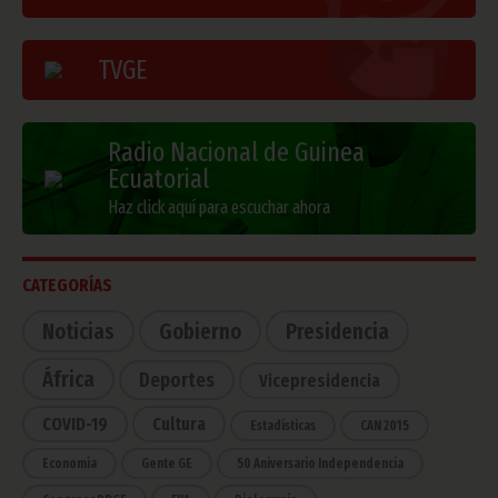
TVGE
Radio Nacional de Guinea
Ecuatorial
Haz click aquí para escuchar ahora
CATEGORÍAS
Noticias
Gobierno
Presidencia
África
Deportes
Vicepresidencia
COVID-19
Cultura
Estadísticas
CAN 2015
Economía
Gente GE
50 Aniversario Independencia