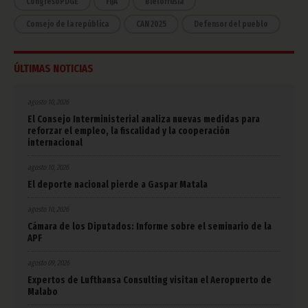
CongresoPDGE
FIJA
Bielorrusia
Consejo de la república
CAN 2025
Defensor del pueblo
ÚLTIMAS NOTICIAS
agosto 10, 2026
El Consejo Interministerial analiza nuevas medidas para
reforzar el empleo, la fiscalidad y la cooperación
internacional
agosto 10, 2026
El deporte nacional pierde a Gaspar Matala
agosto 10, 2026
Cámara de los Diputados: Informe sobre el seminario de la
APF
agosto 09, 2026
Expertos de Lufthansa Consulting visitan el Aeropuerto de
Malabo