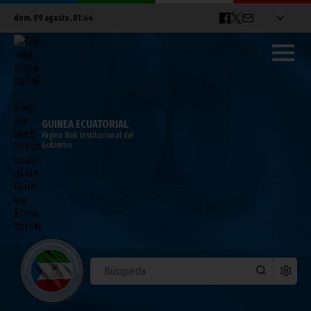
dom. 09 agosto, 01:44
GUINEA ECUATORIAL
Página Web Institucional del
Gobierno
La Copa Africana de Naciones 2025 entra
en su recta final
enero 12, 2026
Noticias
África
Deportes
CAN 2025