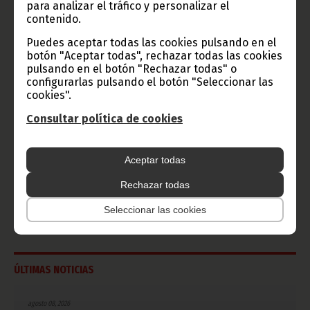
Ecuatorial
para analizar el tráfico y personalizar el
contenido.
Haz click aquí para escuchar ahora
Puedes aceptar todas las cookies pulsando en el
botón "Aceptar todas", rechazar todas las cookies
CATEGORÍAS
pulsando en el botón "Rechazar todas" o
configurarlas pulsando el botón "Seleccionar las
cookies".
Noticias
Gobierno
Presidencia
Consultar política de cookies
África
Deportes
Vicepresidencia
COVID-19
Cultura
Estadísticas
CAN 2015
Aceptar todas
Economía
Gente GE
50 Aniversario Independencia
Rechazar todas
CongresoPDGE
FIJA
Bielorrusia
Seleccionar las cookies
Consejo de la república
CAN 2025
Defensor del pueblo
ÚLTIMAS NOTICIAS
agosto 08, 2026