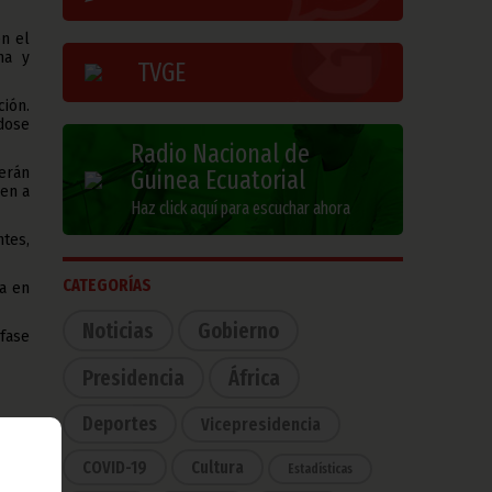
en el
na y
TVGE
ción.
dose
Radio Nacional de
derán
Guinea Ecuatorial
yen a
Haz click aquí para escuchar ahora
tes,
CATEGORÍAS
da en
Noticias
Gobierno
 fase
Presidencia
África
Deportes
Vicepresidencia
 debe
na de
COVID-19
Cultura
Estadísticas