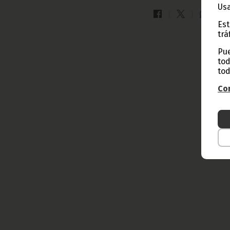
Usa
Est
trá
Pue
tod
tod
Con