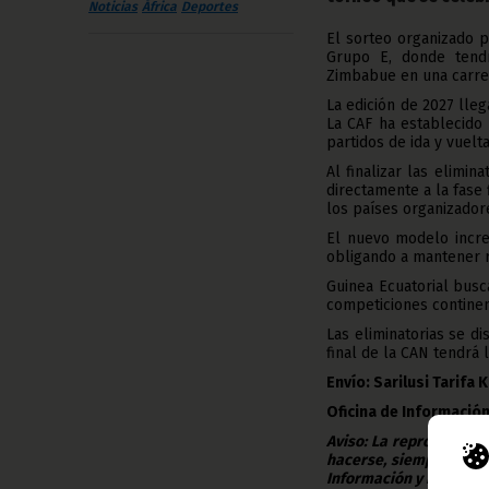
Noticias
África
Deportes
El sorteo organizado p
Grupo E, donde tend
Zimbabue en una carrer
La edición de 2027 lle
La CAF ha establecido
partidos de ida y vuelta
Al finalizar las elimi
directamente a la fase
los países organizador
El nuevo modelo incre
obligando a mantener re
Guinea Ecuatorial busc
competiciones continen
Las eliminatorias se d
final de la CAN tendrá l
Envío:
Sarilusi Tarifa 
Oficina de Información
Aviso: La reproducción
hacerse, siempre y en 
Información y Prensa d