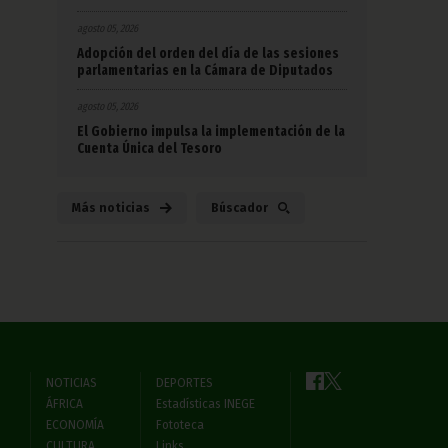
agosto 05, 2026
Adopción del orden del día de las sesiones
parlamentarias en la Cámara de Diputados
agosto 05, 2026
El Gobierno impulsa la implementación de la
Cuenta Única del Tesoro
Más noticias
Búscador
NOTICIAS
DEPORTES
ÁFRICA
Estadísticas INEGE
ECONOMÍA
Fototeca
CULTURA
Links