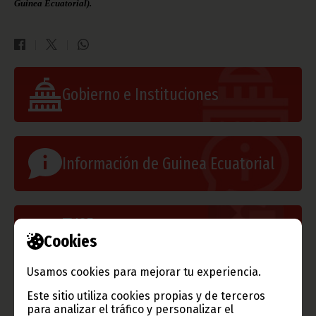
Guinea Ecuatorial).
Gobierno e Instituciones
Información de Guinea Ecuatorial
TVGE
Cookies
Usamos cookies para mejorar tu experiencia.
Radio Nacional de Guinea
Ecuatorial
Este sitio utiliza cookies propias y de terceros
para analizar el tráfico y personalizar el
Haz click aquí para escuchar ahora