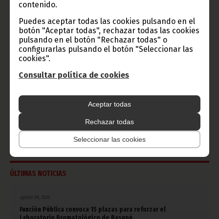
contenido.
Puedes aceptar todas las cookies pulsando en el
botón "Aceptar todas", rechazar todas las cookies
CATEGORÍAS
pulsando en el botón "Rechazar todas" o
configurarlas pulsando el botón "Seleccionar las
Noticias
Gobierno
Presidencia
cookies".
África
Deportes
Vicepresidencia
Consultar política de cookies
COVID-19
Cultura
Estadísticas
CAN 2015
Aceptar todas
Economía
Gente GE
50 Aniversario Independencia
Rechazar todas
CongresoPDGE
FIJA
Bielorrusia
Seleccionar las cookies
Consejo de la república
CAN 2025
Defensor del pueblo
ÚLTIMAS NOTICIAS
agosto 06, 2026
Función Pública convoca 15 plazas para reforzar el
Laboratorio Bromatológico de Basupú