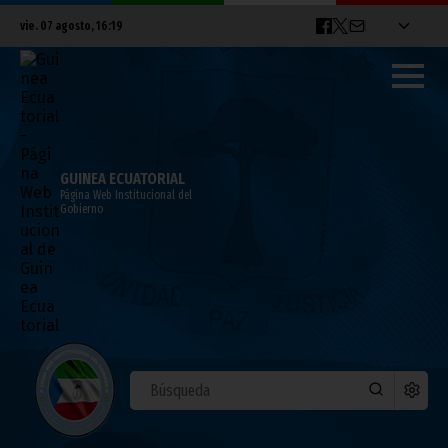
vie. 07 agosto, 16:19
GUINEA ECUATORIAL
Página Web Institucional del
Gobierno
Inauguración de la ciudad de Sipopo
junio 10, 2011
Noticias
África
El pasado 5 de junio, coincidiendo con las