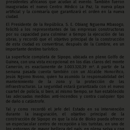
presidentes africanos que acudan al evento. También fueron
inauguradas el nuevo Centro Médico La Paz, la nueva playa
artificial y la comisaría que garantizará el orden en la nueva
ciudad.
El Presidente de la República, S. E. Obiang Nguema Mbasogo,
felicitó a los representantes de las empresas constructoras
por su capacidad para culminar a tiempo la ejecución de las
obras, y recordó que el objetivo principal de la construcción
de esta ciudad es convertirse, después de la Cumbre, en un
importante destino turístico.
La superficie completa de Sipopo, ubicada en pleno Golfo de
Guinea, con una vista excepcional en los días claros del monte
Camerún, es exactamente de 3.003.320,39 m². A partir de la
semana pasada cuenta también con un Alcalde Honorífico,
Jesús Ngomo Nvono, quien ha asumido la responsabilidad del
mantenimiento de la zona y la protección de las
infraestructuras. La seguridad estará garantizada con el nuevo
cuartel de policía, si bien, al mismo tiempo, se han establecido
las adecuadas medidas anti-incendios y contra cualquier tipo
de daño o catástrofe.
Tal y como recordó el Jefe del Estado en su intervención
durante la inauguración, el objetivo principal de la
construcción de Sipopo es que la isla de Bioko pueda ofrecer
un espectacular centro de recepción a los turistas, en uno de
los entornos de mayor belleza del país, en plena selva y con