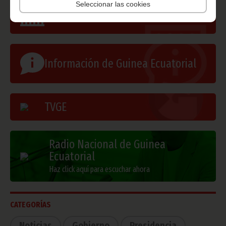
Seleccionar las cookies
Gobierno e Instituciones
Información de Guinea Ecuatorial
TVGE
Radio Nacional de Guinea
Ecuatorial
Haz click aquí para escuchar ahora
CATEGORÍAS
Noticias
Gobierno
Presidencia