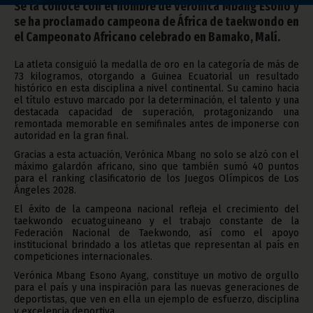
Se la conoce con el nombre de Verónica Mbang Esono y
se ha proclamado campeona de África de taekwondo en
el Campeonato Africano celebrado en Bamako, Malí.
La atleta consiguió la medalla de oro en la categoría de más de
73 kilogramos, otorgando a Guinea Ecuatorial un resultado
histórico en esta disciplina a nivel continental. Su camino hacia
el título estuvo marcado por la determinación, el talento y una
destacada capacidad de superación, protagonizando una
remontada memorable en semifinales antes de imponerse con
autoridad en la gran final.
Gracias a esta actuación, Verónica Mbang no solo se alzó con el
máximo galardón africano, sino que también sumó 40 puntos
para el ranking clasificatorio de los Juegos Olímpicos de Los
Ángeles 2028.
El éxito de la campeona nacional refleja el crecimiento del
taekwondo ecuatoguineano y el trabajo constante de la
Federación Nacional de Taekwondo, así como el apoyo
institucional brindado a los atletas que representan al país en
competiciones internacionales.
Verónica Mbang Esono Ayang, constituye un motivo de orgullo
para el país y una inspiración para las nuevas generaciones de
deportistas, que ven en ella un ejemplo de esfuerzo, disciplina
y excelencia deportiva.