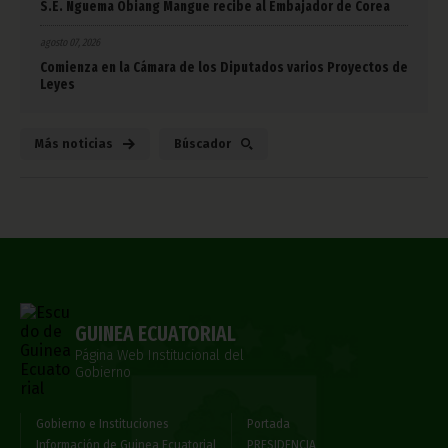
S.E. Nguema Obiang Mangue recibe al Embajador de Corea
agosto 07, 2026
Comienza en la Cámara de los Diputados varios Proyectos de
Leyes
Más noticias
Búscador
GUINEA ECUATORIAL
Página Web Institucional del
Gobierno
Gobierno e Instituciones
Portada
Información de Guinea Ecuatorial
PRESIDENCIA