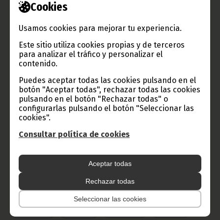
Cookies
Información de Guinea Ecuatorial
Usamos cookies para mejorar tu experiencia.
Este sitio utiliza cookies propias y de terceros
TVGE
para analizar el tráfico y personalizar el
contenido.
Puedes aceptar todas las cookies pulsando en el
Radio Nacional de Guinea
botón "Aceptar todas", rechazar todas las cookies
pulsando en el botón "Rechazar todas" o
Ecuatorial
configurarlas pulsando el botón "Seleccionar las
Haz click aquí para escuchar ahora
cookies".
Consultar política de cookies
CATEGORÍAS
Aceptar todas
Noticias
Gobierno
Presidencia
Rechazar todas
África
Deportes
Vicepresidencia
Seleccionar las cookies
COVID-19
Cultura
Estadísticas
CAN 2015