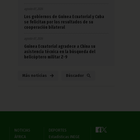
agosto 07, 2026
Los gobiernos de Guinea Ecuatorial y Cuba
se felicitan por los resultados de su
cooperación bilateral
agosto 07, 2026
Guinea Ecuatorial agradece a China su
asistencia técnica en la búsqueda del
helicóptero militar Z-9
Más noticias
Búscador
NOTICIAS
DEPORTES
ÁFRICA
Estadísticas INEGE