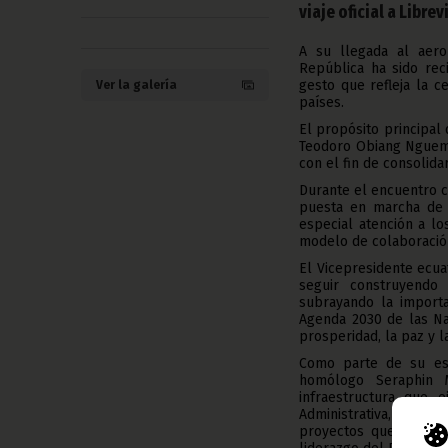
viaje oficial a Libre
A su llegada al aero
República ha sido rec
gesto que refleja la 
Ver la galería
países.
El propósito principal 
Teodoro Obiang Nguema
con el fin de consolid
Durante el encuentro c
puesta en marcha de n
especial atención a lo
modelo de colaboració
El Vicepresidente ecu
seguir construyendo 
subrayando la import
Agenda 2030 de las Na
prosperidad, la paz y la
Como parte de su est
homólogo Seraphin M
infraestructura que 
Administrativa, la Ci
proyectos que refleja