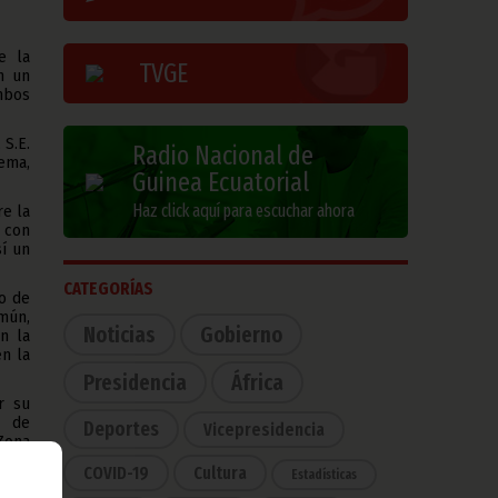
e la
TVGE
n un
mbos
 S.E.
Radio Nacional de
ema,
Guinea Ecuatorial
Haz click aquí para escuchar ahora
re la
 con
sí un
CATEGORÍAS
o de
mún,
Noticias
Gobierno
n la
n la
Presidencia
África
r su
s de
Deportes
Vicepresidencia
Zona
ial,
COVID-19
Cultura
Estadísticas
o el