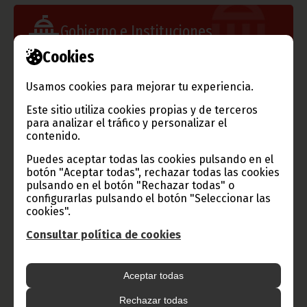
Gobierno e Instituciones
Cookies
Usamos cookies para mejorar tu experiencia.
Información de Guinea Ecuatorial
Este sitio utiliza cookies propias y de terceros
para analizar el tráfico y personalizar el
contenido.
TVGE
Puedes aceptar todas las cookies pulsando en el
botón "Aceptar todas", rechazar todas las cookies
pulsando en el botón "Rechazar todas" o
configurarlas pulsando el botón "Seleccionar las
Radio Nacional de Guinea
cookies".
Ecuatorial
Consultar política de cookies
Haz click aquí para escuchar ahora
Aceptar todas
CATEGORÍAS
Rechazar todas