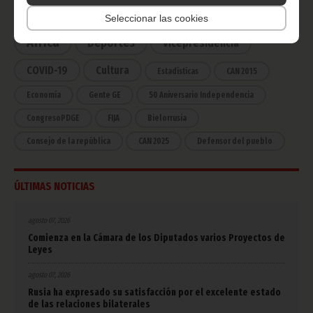
Noticias
Gobierno
Presidencia
Seleccionar las cookies
África
Deportes
Vicepresidencia
COVID-19
Cultura
Estadísticas
CAN 2015
Economía
Gente GE
50 Aniversario Independencia
CongresoPDGE
FIJA
Bielorrusia
Consejo de la república
CAN 2025
Defensor del pueblo
ÚLTIMAS NOTICIAS
agosto 07, 2026
Comienza en la Cámara de los Diputados varios Proyectos de
Leyes
agosto 07, 2026
Rusia ha expresado su satisfacción por el excelente estado
de las relaciones bilaterales