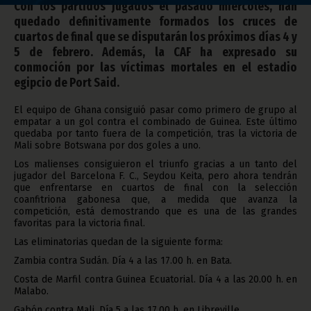
Con los partidos jugados el pasado miércoles, han
quedado definitivamente formados los cruces de
cuartos de final que se disputarán los próximos días 4 y
5 de febrero. Además, la CAF ha expresado su
conmoción por las víctimas mortales en el estadio
egipcio de Port Said.
El equipo de Ghana consiguió pasar como primero de grupo al
empatar a un gol contra el combinado de Guinea. Este último
quedaba por tanto fuera de la competición, tras la victoria de
Mali sobre Botswana por dos goles a uno.
Los malienses consiguieron el triunfo gracias a un tanto del
jugador del Barcelona F. C., Seydou Keita, pero ahora tendrán
que enfrentarse en cuartos de final con la selección
coanfitriona gabonesa que, a medida que avanza la
competición, está demostrando que es una de las grandes
favoritas para la victoria final.
Las eliminatorias quedan de la siguiente forma:
Zambia contra Sudán. Día 4 a las 17.00 h. en Bata.
Costa de Marfil contra Guinea Ecuatorial. Día 4 a las 20.00 h. en
Malabo.
Gabón contra Mali. Día 5 a las 17.00 h. en Libreville.