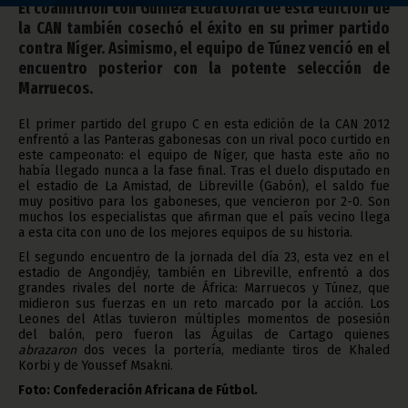
El coanfitrión con Guinea Ecuatorial de esta edición de
la CAN también cosechó el éxito en su primer partido
contra Níger. Asimismo, el equipo de Túnez venció en el
encuentro posterior con la potente selección de
Marruecos.
El primer partido del grupo C en esta edición de la CAN 2012
enfrentó a las Panteras gabonesas con un rival poco curtido en
este campeonato: el equipo de Níger, que hasta este año no
había llegado nunca a la fase final. Tras el duelo disputado en
el estadio de La Amistad, de Libreville (Gabón), el saldo fue
muy positivo para los gaboneses, que vencieron por 2-0. Son
muchos los especialistas que afirman que el país vecino llega
a esta cita con uno de los mejores equipos de su historia.
El segundo encuentro de la jornada del día 23, esta vez en el
estadio de Angondjéy, también en Libreville, enfrentó a dos
grandes rivales del norte de África: Marruecos y Túnez, que
midieron sus fuerzas en un reto marcado por la acción. Los
Leones del Atlas tuvieron múltiples momentos de posesión
del balón, pero fueron las Águilas de Cartago quienes
abrazaron
dos veces la portería, mediante tiros de Khaled
Korbi y de Youssef Msakni.
Foto: Confederación Africana de Fútbol.