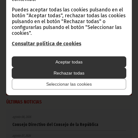
Puedes aceptar todas las cookies pulsando en el
CATEGORÍAS
botón "Aceptar todas", rechazar todas las cookies
pulsando en el botón "Rechazar todas" o
Noticias
Gobierno
Presidencia
configurarlas pulsando el botón "Seleccionar las
cookies".
África
Deportes
Vicepresidencia
Consultar política de cookies
COVID-19
Cultura
Estadísticas
CAN 2015
Economía
Gente GE
Aceptar todas
50 Aniversario Independencia
CongresoPDGE
FIJA
Bielorrusia
Rechazar todas
Consejo de la república
CAN 2025
Defensor del pueblo
Seleccionar las cookies
ÚLTIMAS NOTICIAS
agosto 08, 2026
Consejo Directivo del Consejo de la República
agosto 07, 2026