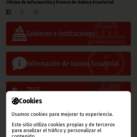
Oficina de Información y Prensa de Guinea Ecuatorial.
Gobierno e Instituciones
Información de Guinea Ecuatorial
TVGE
Cookies
Radio Nacional de Guinea
Usamos cookies para mejorar tu experiencia.
Ecuatorial
Este sitio utiliza cookies propias y de terceros
Haz click aquí para escuchar ahora
para analizar el tráfico y personalizar el
contenido.