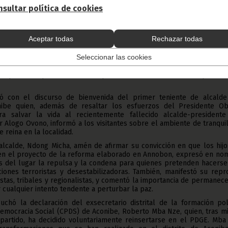
istrito, ha abogado por la formación de los jóvenes como relevo d
sultar política de cookies
ha invitado a la población a que trabaje para el adecentamiento 
ismo en sus localidades.
udad de Aconibe, el Presidente de la República y su esposa han 
Aceptar todas
Rechazar todas
autoridades encabezadas por el Gobernador de la provincia de Wele-N
mo Abia; el primer teniente de alcalde, Mariano Acacio Ndong Micha
Seleccionar las cookies
ión distrital de seguimiento del PDGE, Martín Crisantos Ebe Mba, así
anos y habitantes de los poblados cercanos, grupos de animaci
que portaban pancartas en las que manifestaban su emoción por la vi
 con el discurso de bienvenida del primer teniente de alcalde
ibe quien, además de resaltar los esfuerzos del Presidente Ob
salvar la vida al recientemente fallecido alcalde-presidente
r Alogo Ovono, informó a los visitantes sobre el ambiente de tranqui
 reina en la localidad.
alcalde, Ndong Micha, amén de afirmar su convicción en que los hij
den el proyecto de la reforma elaborado en Annobon, expresó en no
es del lugar la repulsa y la condena para quienes pretenden hacerse
iones terroristas y desestabilizadoras. También, manifestó su repr
istas, tribales y regionalistas, y comentó la importancia de permanec
 cualquier intento tendente a perturbar la paz.
uchó la declaración del exsecretario distrital de la formación pol
emocracia Social (CPDS) de Aconibe, Roberto Mba Nze, quien, tras mi
partido, ha decidido voluntariamente reinsertarse en el PDGE. Mba