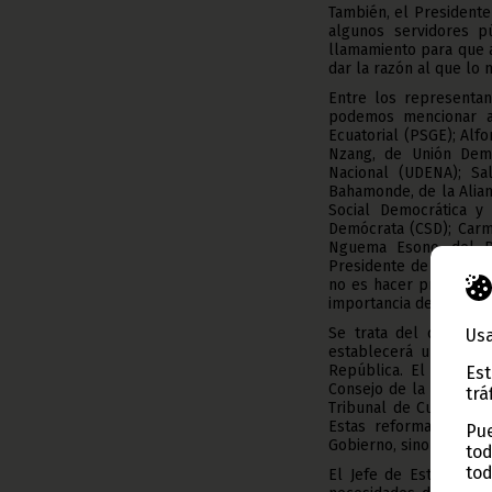
También, el Presidente 
algunos servidores p
llamamiento para que a
dar la razón al que lo 
Entre los representan
podemos mencionar a 
Ecuatorial (PSGE); Alf
Nzang, de Unión Democ
Nacional (UDENA); Sa
Bahamonde, de la Alia
Social Democrática y
Demócrata (CSD); Carm
Nguema Esono, del Pa
Presidente de la Repú
no es hacer proselitis
importancia de las inno
Se trata del cambio d
Usa
establecerá un límite
República. El cambio 
Est
Consejo de la Repúblic
trá
Tribunal de Cuentas q
Estas reformas, según
Pue
Gobierno, sino que van
tod
tod
El Jefe de Estado, q