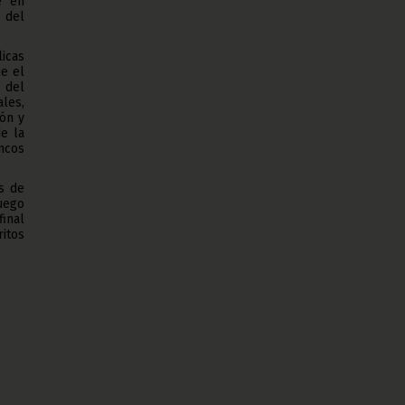
e en
a del
licas
e el
 del
les,
ión y
de la
ancos
s de
uego
final
itos