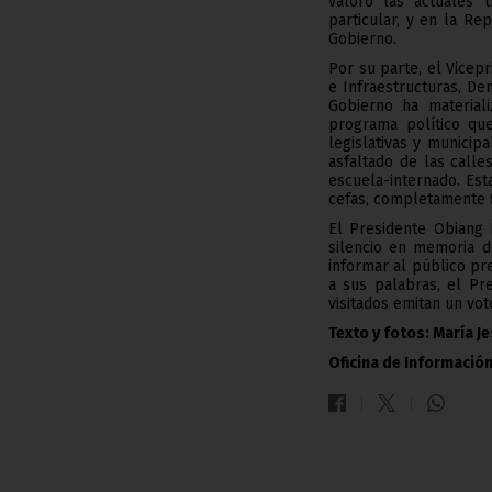
valoró las actuales 
particular, y en la Rep
Gobierno.
Por su parte, el Vicep
e Infraestructuras, D
Gobierno ha material
programa político qu
legislativas y municip
asfaltado de las calle
escuela-internado. Est
cefas, completamente f
El Presidente Obiang
silencio en memoria d
informar al público pre
a sus palabras, el Pr
visitados emitan un vot
Texto y fotos: María 
Oficina de Información