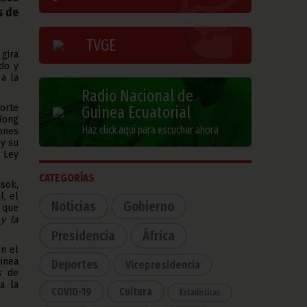
s de
TVGE
 gira
ado y
a la
Radio Nacional de
orte
Guinea Ecuatorial
dong
Haz click aquí para escuchar ahora
ones
 y su
 Ley
CATEGORÍAS
isok,
, el
Noticias
Gobierno
o que
y la
Presidencia
África
en el
inea
Deportes
Vicepresidencia
s de
a la
COVID-19
Cultura
Estadísticas