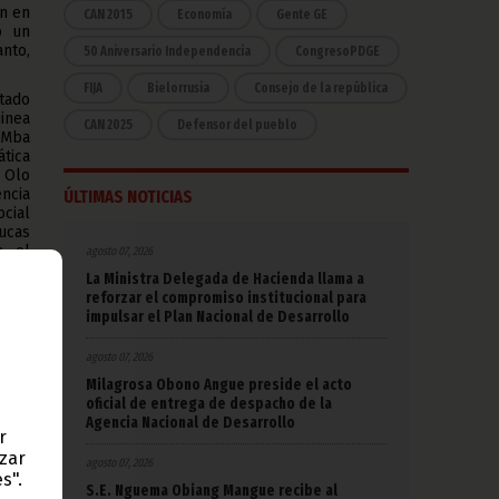
an en
CAN 2015
Economía
Gente GE
o un
anto,
50 Aniversario Independencia
CongresoPDGE
FIJA
Bielorrusia
Consejo de la república
tado
inea
CAN 2025
Defensor del pueblo
l Mba
tica
 Olo
ncia
ÚLTIMAS NOTICIAS
cial
ucas
, el
agosto 07, 2026
gira
La Ministra Delegada de Hacienda llama a
de la
reforzar el compromiso institucional para
impulsar el Plan Nacional de Desarrollo
 que
e la
agosto 07, 2026
o el
Milagrosa Obono Angue preside el acto
 y un
oficial de entrega de despacho de la
ado.
Agencia Nacional de Desarrollo
i al
r
azar
agosto 07, 2026
s".
 las
S.E. Nguema Obiang Mangue recibe al