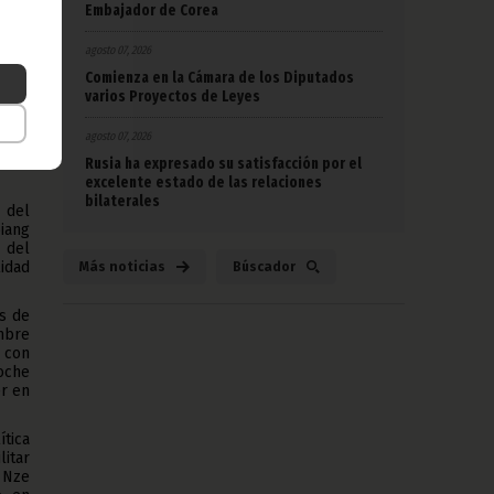
e la
Embajador de Corea
y la
agosto 07, 2026
sido
Comienza en la Cámara de los Diputados
zas,
varios Proyectos de Leyes
; el
 como
agosto 07, 2026
ón y
sita
Rusia ha expresado su satisfacción por el
excelente estado de las relaciones
bilaterales
 del
iang
 del
lidad
Más noticias
Búscador
os de
mbre
 con
oche
er en
ítica
litar
 Nze