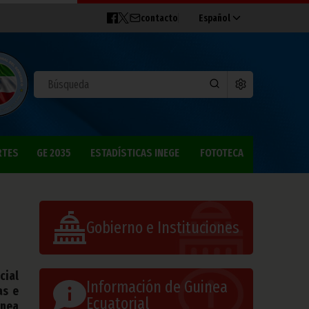
contacto
Español
RTES
GE 2035
ESTADÍSTICAS INEGE
FOTOTECA
Gobierno e Instituciones
cial
Información de Guinea
as e
Ecuatorial
inea