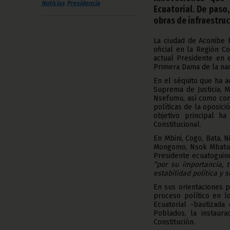
Noticias
Presidencia
Ecuatorial. De paso
obras de infraestruc
La ciudad de Aconibe h
oficial en la Región C
actual Presidente en 
Primera Dama de la nac
En el séquito que ha 
Suprema de Justicia, 
Nsefumu, así como con
políticas de la oposició
objetivo principal h
Constitucional.
En Mbini, Cogo, Bata, 
Mongomo, Nsok Mbatung
Presidente ecuatoguine
“por su importancia, 
estabilidad política y 
En sus orientaciones p
proceso político en l
Ecuatorial -bautizada
Poblados, la instaura
Constitución.