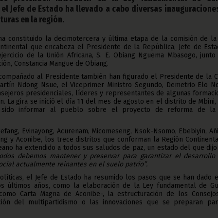
, el Jefe de Estado ha llevado a cabo diversas inauguracione
turas en la región.
a constituido la decimotercera y última etapa de la comisión de la
ontinental que encabeza el Presidente de la República, Jefe de Est
ejercicio de la Unión Africana, S. E. Obiang Nguema Mbasogo, junto 
ión, Constancia Mangue de Obiang.
acompañado al Presidente también han figurado el Presidente de la C
Martín Ndong Nsue, el Viceprimer Ministro Segundo, Demetrio Elo N
sejeros presidenciales, líderes y representantes de algunas formaci
n. La gira se inició el día 11 del mes de agosto en el distrito de Mbini,
a sido informar al pueblo sobre el proyecto de reforma de la
Niefang, Evinayong, Acurenam, Micomeseng, Nsok-Nsomo, Ebebiyin, Añ
 y Aconibe, los trece distritos que conforman la Región Continental
ano ha extendido a todos sus saludos de paz, un estado del que dij
todos debemos mantener y preservar para garantizar el desarrollo 
social actualmente reinantes en el suelo patrio”.
olíticas, el Jefe de Estado ha resumido los pasos que se han dado 
os últimos años, como la elaboración de la Ley fundamental de Gu
 como Carta Magna de Aconibe-, la estructuración de los Consejo
ción del multipartidismo o las innovaciones que se preparan par