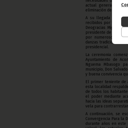
necesidades de cada d
Con
actual generación, y 
eliminación del chabol
A su llegada a la ci
recibidos por varias 
Deogracias Miguel Olo
presidente de la comis
por numerosos ciudad
danzas tradicionales 
presidencial.
La ceremonia comenzó
Ayuntamiento de Acon
Nguema Mbasogo para 
municipio, Don Salvado
y buena convivencia que
El primer teniente de 
esta localidad respal
de todos los habitant
el poder mediante acc
hacia las ideas separat
vela para contrarrestar
A continuación, se esc
Convergencia Para la D
durante años en este 