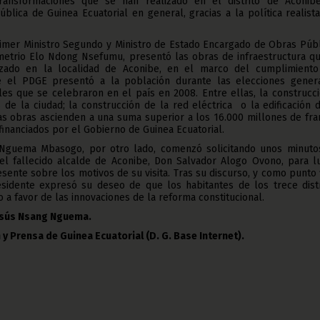
transformaciones que se han realizado en el distrito de Aconib
ública de Guinea Ecuatorial en general, gracias a la política realist
rimer Ministro Segundo y Ministro de Estado Encargado de Obras Púb
emetrio Elo Ndong Nsefumu, presentó las obras de infraestructura qu
izado en la localidad de Aconibe, en el marco del cumplimiento
e el PDGE presentó a la población durante las elecciones genera
ales que se celebraron en el país en 2008. Entre ellas, la construcc
s de la ciudad; la construcción de la red eléctrica o la edificación 
as obras ascienden a una suma superior a los 16.000 millones de fr
inanciados por el Gobierno de Guinea Ecuatorial.
 Nguema Mbasogo, por otro lado, comenzó solicitando unos minuto
el fallecido alcalde de Aconibe, Don Salvador Alogo Ovono, para l
sente sobre los motivos de su visita. Tras su discurso, y como punto 
esidente expresó su deseo de que los habitantes de los trece distr
o a favor de las innovaciones de la reforma constitucional.
Jesús Nsang Nguema.
 y Prensa de Guinea Ecuatorial (D. G. Base Internet).