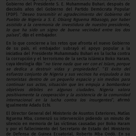
Gobierno del Presidente S. E. Muhammadu Buhari, después de
dieciséis años del Gobierno del Partido Demócrata Popular
(PDP). “
Deseo transmitir el agradecimiento del Gobierno del
Pueblo de Nigeria a S. E. Obiang Nguema Mbasogo, por haber
asistido a la ceremonia de investidura de nuestro presidente,
lo que ha sido un signo de buena vecindad entre los dos
países
”, dijo el embajador.
En lo que concierne a los retos que afronta el nuevo Gobierno
de su país, el embajador subrayó el apoyo popular a la
iniciativa del Presidente Muhammadu Buhari en la lucha contra
la corrupción y el terrorismo de la secta islámica Boko Haram,
cuya ideología dijo “
no tiene nada que ver con el Islam, porque
se dedica a destruir vidas y propiedades
”. “
El éxito del
esfuerzo conjunto de Nigeria y sus vecinos ha enjaulado a los
terroristas dentro de un pequeño espacio y sin medios para
continuar sus actos, situación que les empuja a bombardear
objetivos débiles en algunas ciudades. Nigeria valora
positivamente la cooperación y la asistencia de la comunidad
internacional en la lucha contra los insurgentes
”, afirmó
igualmente Adadu Echi.
El Director General del Ministerio de Asuntos Exteriores, Matías
Nguema Mba, comenzó su intervención pidiendo un minuto de
silencio en memoria de las víctimas causadas por Boko Haram
y por el fallecimiento del Secretario de Estado del Ministerio
de Defensa de Guinea Ecuatorial, Roberto Mba Ondó. En su