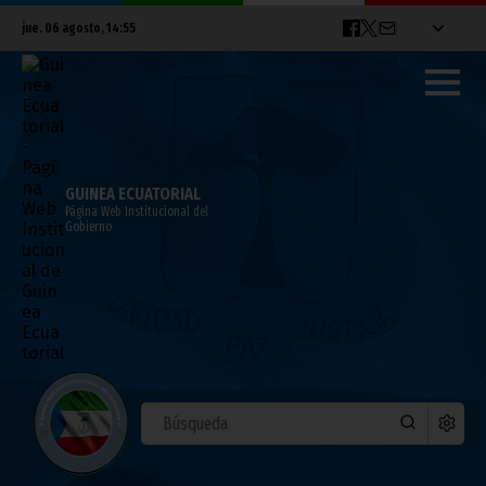
jue. 06 agosto, 14:55
GUINEA ECUATORIAL
Página Web Institucional del
Gobierno
Fiesta de la Embajada de Nigeria
octubre 28, 2015
Noticias
África
La Embajada de Nigeria en Malabo celebró, en la noche