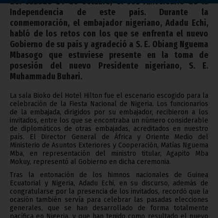
del sábado 24 de octubre, el 55º Aniversario de la
Independencia de este país. Durante la
conmemoración, el embajador nigeriano, Adadu Echi,
habló de los retos con los que se enfrenta el nuevo
Gobierno de su país y agradeció a S. E. Obiang Nguema
Mbasogo que estuviese presente en la toma de
posesión del nuevo Presidente nigeriano, S. E.
Muhammadu Buhari.
La sala Bioko del Hotel Hilton fue el escenario escogido para la
celebración de la Fiesta Nacional de Nigeria. Los funcionarios
de la embajada, dirigidos por su embajador, recibieron a los
invitados, entre los que se encontraba un número considerable
de diplomáticos de otras embajadas, acreditados en nuestro
país. El Director General de África y Oriente Medio del
Ministerio de Asuntos Exteriores y Cooperación, Matías Nguema
Mba, en representación del ministro titular, Agapito Mba
Mokuy, representó al Gobierno en dicha ceremonia.
Tras la entonación de los himnos nacionales de Guinea
Ecuatorial y Nigeria, Adadu Echi, en su discurso, además de
congratularse por la presencia de los invitados, recordó que la
ocasión también servía para celebrar las pasadas elecciones
generales, que se han desarrollado de forma totalmente
pacífica en Nigeria, y que han tenido como resultado el nuevo