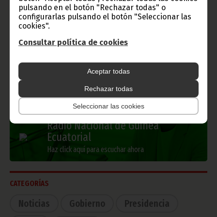
Gobierno e Instituciones
pulsando en el botón "Rechazar todas" o
configurarlas pulsando el botón "Seleccionar las
cookies".
Consultar política de cookies
Información de Guinea Ecuatorial
Aceptar todas
TVGE
Rechazar todas
Seleccionar las cookies
Radio Nacional de Guinea
Ecuatorial
Haz click aquí para escuchar ahora
CATEGORÍAS
Noticias
Gobierno
Presidencia