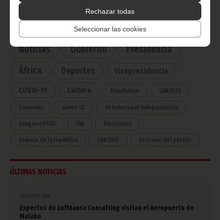
Rechazar todas
CATEGORÍAS
Seleccionar las cookies
Noticias
Gobierno
Presidencia
África
Deportes
Vicepresidencia
COVID-19
Cultura
Estadísticas
CAN 2015
Economía
Gente GE
50 Aniversario Independencia
CongresoPDGE
FIJA
Bielorrusia
Consejo de la república
CAN 2025
Defensor del pueblo
ÚLTIMAS NOTICIAS
agosto 09, 2026
Expertos de Lufthansa Consulting visitan el Aeropuerto de
Malabo