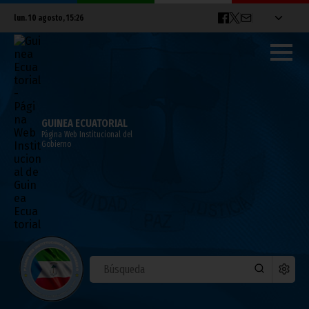
lun. 10 agosto, 15:26
GUINEA ECUATORIAL
Página Web Institucional del
Gobierno
Encuentro entre el Vicepresidente y
miembros del sector agrícola
julio 07, 2021
Noticias
Vicepresidencia