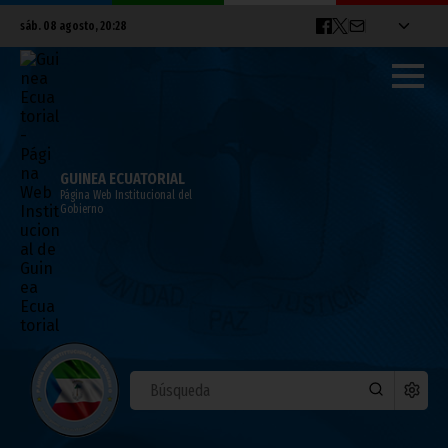
sáb. 08 agosto, 20:28
GUINEA ECUATORIAL
Página Web Institucional del
Gobierno
Encuentro del Presidente de la República
con Jean Ping
junio 29, 2011
Noticias
África