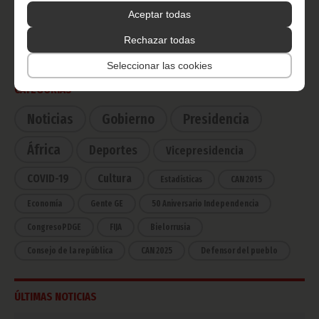
Radio Nacional de Guinea
Aceptar todas
Ecuatorial
Haz click aquí para escuchar ahora
Rechazar todas
Seleccionar las cookies
CATEGORÍAS
Noticias
Gobierno
Presidencia
África
Deportes
Vicepresidencia
COVID-19
Cultura
Estadísticas
CAN 2015
Economía
Gente GE
50 Aniversario Independencia
CongresoPDGE
FIJA
Bielorrusia
Consejo de la república
CAN 2025
Defensor del pueblo
ÚLTIMAS NOTICIAS