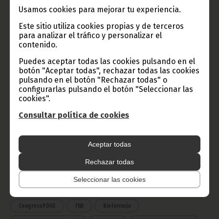
Usamos cookies para mejorar tu experiencia.
TVGE
Este sitio utiliza cookies propias y de terceros
para analizar el tráfico y personalizar el
contenido.
Radio Nacional de Guinea
Puedes aceptar todas las cookies pulsando en el
Ecuatorial
botón "Aceptar todas", rechazar todas las cookies
Haz click aquí para escuchar ahora
pulsando en el botón "Rechazar todas" o
configurarlas pulsando el botón "Seleccionar las
cookies".
CATEGORÍAS
Consultar política de cookies
Noticias
Gobierno
Presidencia
Aceptar todas
África
Deportes
Vicepresidencia
Rechazar todas
COVID-19
Cultura
Estadísticas
CAN 2015
Seleccionar las cookies
Economía
Gente GE
50 Aniversario Independencia
CongresoPDGE
FIJA
Bielorrusia