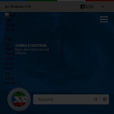
jue. 06 agosto, 17:31
GUINEA ECUATORIAL
Página Web Institucional del
Gobierno
El Vicepresidente inspecciona el avance
de construcción de la EMIGO
abril 01, 2022
Noticias
Vicepresidencia