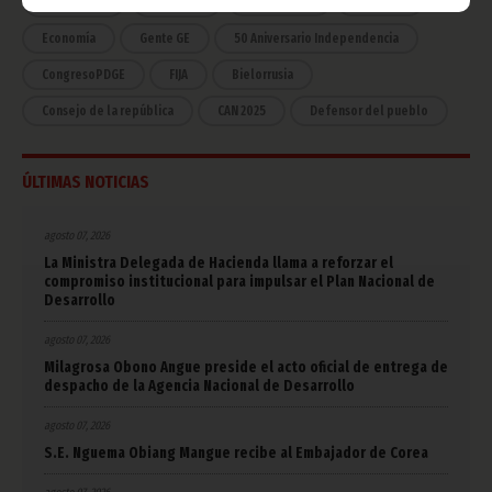
Estadísticas
CAN 2015
Economía
Gente GE
50 Aniversario Independencia
CongresoPDGE
FIJA
Bielorrusia
Consejo de la república
CAN 2025
Defensor del pueblo
ÚLTIMAS NOTICIAS
agosto 07, 2026
La Ministra Delegada de Hacienda llama a reforzar el
compromiso institucional para impulsar el Plan Nacional de
Desarrollo
agosto 07, 2026
Milagrosa Obono Angue preside el acto oficial de entrega de
despacho de la Agencia Nacional de Desarrollo
agosto 07, 2026
S.E. Nguema Obiang Mangue recibe al Embajador de Corea