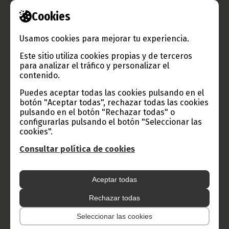
Cookies
Información de Guinea Ecuatorial
Usamos cookies para mejorar tu experiencia.
Este sitio utiliza cookies propias y de terceros
TVGE
para analizar el tráfico y personalizar el
contenido.
Puedes aceptar todas las cookies pulsando en el
Radio Nacional de Guinea
botón "Aceptar todas", rechazar todas las cookies
pulsando en el botón "Rechazar todas" o
Ecuatorial
configurarlas pulsando el botón "Seleccionar las
Haz click aquí para escuchar ahora
cookies".
Consultar política de cookies
CATEGORÍAS
Aceptar todas
Noticias
Gobierno
Presidencia
Rechazar todas
África
Deportes
Vicepresidencia
Seleccionar las cookies
COVID-19
Cultura