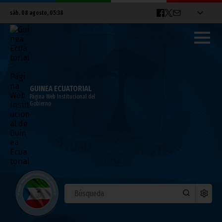
sáb. 08 agosto, 05:38
GUINEA ECUATORIAL
Página Web Institucional del
Gobierno
El Vicepresidente exige a
Telecomunicaciones la segunda bajada
del precio de Internet
junio 28, 2022
Vicepresidencia