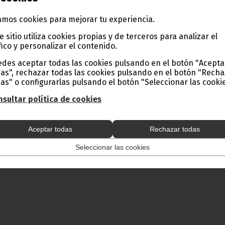
 parcial de este artículo o de las imágenes que lo acompañen debe hacerse, siempre y en todo 
 origen de la misma (Oficina de Información y Prensa de Guinea Ecuatorial).
mos cookies para mejorar tu experiencia.
e sitio utiliza cookies propias y de terceros para analizar el
fico y personalizar el contenido.
des aceptar todas las cookies pulsando en el botón "Acepta
as", rechazar todas las cookies pulsando en el botón "Rech
as" o configurarlas pulsando el botón "Seleccionar las cookie
sultar política de cookies
Aceptar todas
Rechazar todas
Seleccionar las cookies