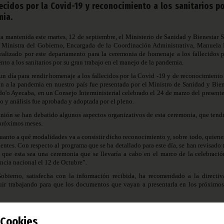
ecidos por la Covid-19 y reconocimiento a los sanitarios po
mia.
 mantenida este martes, 12 de septiembre, el Ministerio de Sanidad y Bienestar S
a Ministra del Gobierno, Encargada de la Coordinación Administrativa, Manuela
realizado por este departamento para la ceremonia de homenaje a los fallecidos p
to a los sanitarios por su gran trabajo en el manejo de la pandemia.
 un día para rendir homenaje a los fallecidos por la Covid -19 y de reconocimiento 
ron a la pandemia en nuestro país fue presentada por el Ministro de Sanidad y Bien
o'o Ayecaba,
en un Consejo Interministerial celebrado el 24 de marzo del presente
io y análisis fue aprobada y adoptada por el pleno.
eunión se han debatido algunos aspectos organizativos de esta ceremonia, que tendr
 próximos meses.
cuanto a qué modalidades va a consistir dicho reconocimiento y, sobre todo, quiene
nientes. Con respecto al programa que se ha detallado para este día, se han revisado
 que esta sea una ceremonia que se llevaría a cabo en el marco de la celebració
ncia nacional el 12 de Octubre”.
obierno, satisfecha con la información recibida, ha recomendado a la directiv
uir trabajando para que los documentos que vayan a presentarla en los próximos
to de Prensa del Gabinete de la Primera Ministra
Prensa de Guinea Ecuatorial
Cookies