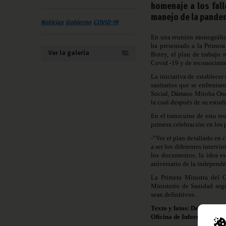
homenaje a los fall
manejo de la pande
Noticias
Gobierno
COVID-19
En una reunión monográfica
ha presentado a la Primer
Ver la galería
Botey, el plan de trabajo 
Covid -19 y de reconocimien
La iniciativa de establecer
sanitarios que se enfrenta
Social, Dámaso Mitoha Ond
la cual después de su estud
En el transcurso de esta r
primera celebración en los
-“Ver el plan detallado en 
a ser los diferentes intervi
los documentos; la idea es
aniversario de la independe
La Primera Ministra del G
Ministerio de Sanidad seg
sean definitivos.
Texto y fotos: Departamen
Oficina de Información y 