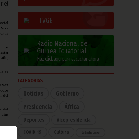
r el
TVGE
ocial
 Roka
or la
Radio Nacional de
a los
Guinea Ecuatorial
estar
 año,
Haz click aquí para escuchar ahora
ía su
CATEGORÍAS
s van
 todos
Noticias
Gobierno
n del
Presidencia
África
a del
 días
Deportes
Vicepresidencia
COVID-19
Cultura
Estadísticas