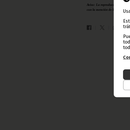
Aviso: La reproducción total o
con la mención de la fuente de
Usa
Est
trá
Pue
tod
tod
Con