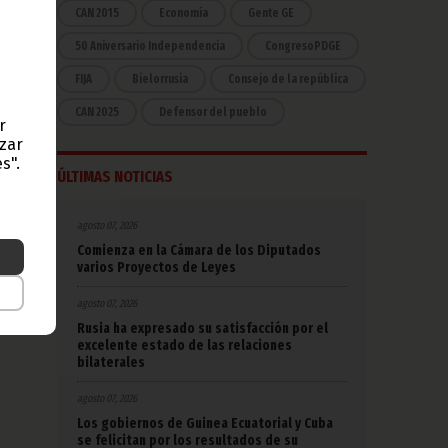
CAN 2015
Economía
Gente GE
lugar,
50 Aniversario Independencia
CongresoPDGE
FIJA
Bielorrusia
Consejo de la república
CAN 2025
Defensor del pueblo
r
azar
s".
ÚLTIMAS NOTICIAS
agosto 07, 2026
Comienza en la Cámara de los Diputados
varios Proyectos de Leyes
agosto 07, 2026
Rusia ha expresado su satisfacción por el
excelente estado de las relaciones
bilaterales
agosto 07, 2026
Los gobiernos de Guinea Ecuatorial y Cuba
se felicitan por los resultados de su