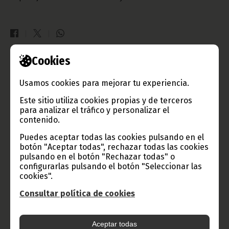
Cookies
Gobierno e Instituciones
Usamos cookies para mejorar tu experiencia.
Este sitio utiliza cookies propias y de terceros
para analizar el tráfico y personalizar el
Información de Guinea Ecuatorial
contenido.
Puedes aceptar todas las cookies pulsando en el
botón "Aceptar todas", rechazar todas las cookies
pulsando en el botón "Rechazar todas" o
TVGE
configurarlas pulsando el botón "Seleccionar las
cookies".
Consultar política de cookies
Radio Nacional de Guinea
Ecuatorial
Aceptar todas
Haz click aquí para escuchar ahora