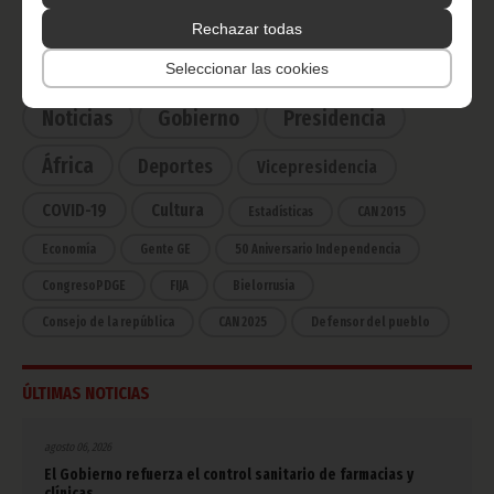
Rechazar todas
Seleccionar las cookies
CATEGORÍAS
Noticias
Gobierno
Presidencia
África
Deportes
Vicepresidencia
COVID-19
Cultura
Estadísticas
CAN 2015
Economía
Gente GE
50 Aniversario Independencia
CongresoPDGE
FIJA
Bielorrusia
Consejo de la república
CAN 2025
Defensor del pueblo
ÚLTIMAS NOTICIAS
agosto 06, 2026
El Gobierno refuerza el control sanitario de farmacias y
clínicas