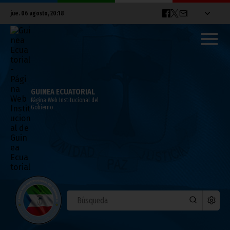
jue. 06 agosto, 20:18
GUINEA ECUATORIAL
Página Web Institucional del
Gobierno
El Presidente y la Primera Dama en la
Misa de Acción de Gracias por el Día de la
Mujer
marzo 08, 2010
Noticias
Presidencia