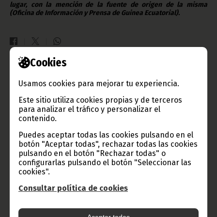
lugar, con la mención de la fuente de origen de la misma
(Oficina de Información y Prensa de Guinea Ecuatorial).
Cookies
Gobierno e Instituciones
Usamos cookies para mejorar tu experiencia.
Este sitio utiliza cookies propias y de terceros
para analizar el tráfico y personalizar el
contenido.
Información de Guinea Ecuatorial
Puedes aceptar todas las cookies pulsando en el
botón "Aceptar todas", rechazar todas las cookies
pulsando en el botón "Rechazar todas" o
configurarlas pulsando el botón "Seleccionar las
TVGE
cookies".
Consultar política de cookies
Radio Nacional de Guinea
Ecuatorial