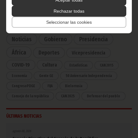
Aceptar todas
Haz click aquí para escuchar ahora
Rechazar todas
Seleccionar las cookies
CATEGORÍAS
Noticias
Gobierno
Presidencia
África
Deportes
Vicepresidencia
COVID-19
Cultura
Estadísticas
CAN 2015
Economía
Gente GE
50 Aniversario Independencia
CongresoPDGE
FIJA
Bielorrusia
Consejo de la república
CAN 2025
Defensor del pueblo
ÚLTIMAS NOTICIAS
agosto 08, 2026