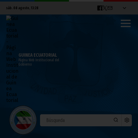
sáb. 08 agosto, 13:28
GUINEA ECUATORIAL
Página Web Institucional del
Gobierno
El Presidente regresa de Sudáfrica tras
asistir a la Cumbre del G-20
noviembre 23, 2025
Noticias
Presidencia
África