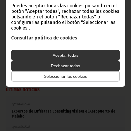
CATEGORÍAS
Puedes aceptar todas las cookies pulsando en el
botón "Aceptar todas", rechazar todas las cookies
Noticias
Gobierno
Presidencia
pulsando en el botón "Rechazar todas" o
configurarlas pulsando el botón "Seleccionar las
cookies".
África
Deportes
Vicepresidencia
Consultar política de cookies
COVID-19
Cultura
Estadísticas
CAN 2015
Economía
Gente GE
50 Aniversario Independencia
Aceptar todas
CongresoPDGE
FIJA
Bielorrusia
Rechazar todas
Consejo de la república
CAN 2025
Defensor del pueblo
Seleccionar las cookies
ÚLTIMAS NOTICIAS
agosto 09, 2026
Expertos de Lufthansa Consulting visitan el Aeropuerto de
Malabo
agosto 08, 2026