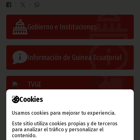
Gobierno e Instituciones
Información de Guinea Ecuatorial
TVGE
Cookies
Radio Nacional de Guinea
Usamos cookies para mejorar tu experiencia.
Ecuatorial
Haz click aquí para escuchar ahora
Este sitio utiliza cookies propias y de terceros
para analizar el tráfico y personalizar el
contenido.