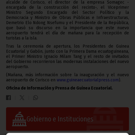
alcalde de Corisco, el director de la empresa Somagec -
encargada de la construcción del recinto-, el Viceprimer
Ministro Segundo Encargado del Sector Político y la
Democracia y Ministro de Obras Públicas e Infraestructuras,
Demetrio Elo Ndong Nsefumu y el Presidente de la República,
que basó su discurso en la importancia que este nuevo
aeropuerto tendrá el día de mañana para la recepción de
turistas a la isla.
Tras la ceremonia de apertura, los Presidentes de Guinea
Ecuatorial y Gabón, junto con la Primera Dama ecuatoguineana,
el Primer Ministro Ignacio Milam Tang y el resto de invitados
del Gobierno recorrieron las modernas instalaciones del nuevo
aeropuerto.
(Mañana, más información sobre la inauguración y el nuevo
aeropuerto de Corisco en
www.guineaecuatorialpress.com
).
Oficina de Información y Prensa de Guinea Ecuatorial.
Gobierno e Instituciones