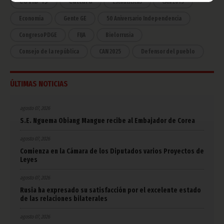
COVID-19
Cultura
Estadísticas
CAN 2015
Economía
Gente GE
50 Aniversario Independencia
CongresoPDGE
FIJA
Bielorrusia
Consejo de la república
CAN 2025
Defensor del pueblo
ÚLTIMAS NOTICIAS
agosto 07, 2026
S.E. Nguema Obiang Mangue recibe al Embajador de Corea
agosto 07, 2026
Comienza en la Cámara de los Diputados varios Proyectos de
Leyes
agosto 07, 2026
Rusia ha expresado su satisfacción por el excelente estado
de las relaciones bilaterales
agosto 07, 2026