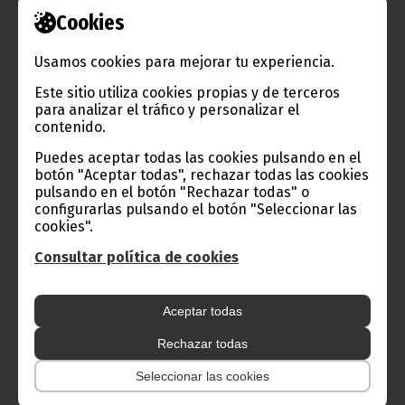
Cookies
Información de Guinea Ecuatorial
Usamos cookies para mejorar tu experiencia.
Este sitio utiliza cookies propias y de terceros
para analizar el tráfico y personalizar el
TVGE
contenido.
Puedes aceptar todas las cookies pulsando en el
botón "Aceptar todas", rechazar todas las cookies
Radio Nacional de Guinea
pulsando en el botón "Rechazar todas" o
Ecuatorial
configurarlas pulsando el botón "Seleccionar las
cookies".
Haz click aquí para escuchar ahora
Consultar política de cookies
CATEGORÍAS
Aceptar todas
Noticias
Gobierno
Presidencia
Rechazar todas
África
Deportes
Vicepresidencia
Seleccionar las cookies