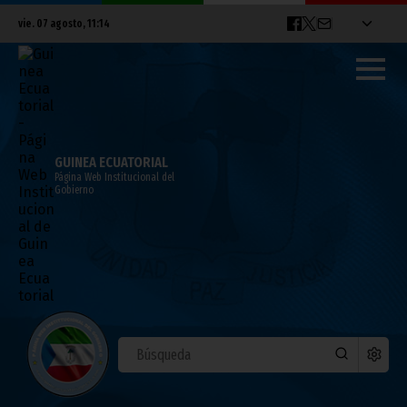
vie. 07 agosto, 11:14
GUINEA ECUATORIAL
Página Web Institucional del
Gobierno
El presidente del BAD, nombrado
Africano del Año
noviembre 12, 2013
Noticias
África