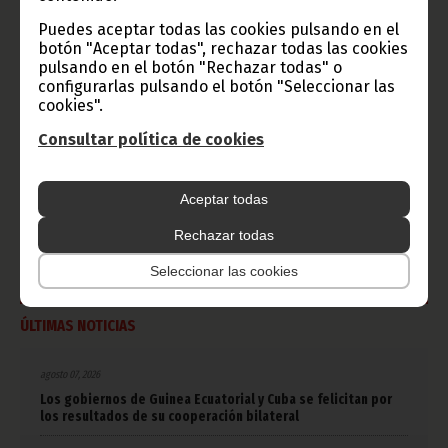
Puedes aceptar todas las cookies pulsando en el
CATEGORÍAS
botón "Aceptar todas", rechazar todas las cookies
pulsando en el botón "Rechazar todas" o
Noticias
Gobierno
Presidencia
configurarlas pulsando el botón "Seleccionar las
cookies".
África
Deportes
Vicepresidencia
Consultar política de cookies
COVID-19
Cultura
Estadísticas
CAN 2015
Economía
Gente GE
50 Aniversario Independencia
Aceptar todas
CongresoPDGE
FIJA
Bielorrusia
Rechazar todas
Consejo de la república
CAN 2025
Defensor del pueblo
Seleccionar las cookies
ÚLTIMAS NOTICIAS
agosto 07, 2026
Los gobiernos de Guinea Ecuatorial y Cuba se felicitan por
los resultados de su cooperación bilateral