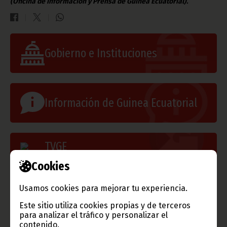
(Oficina de Información y Prensa de Guinea Ecuatorial).
Gobierno e Instituciones
Información de Guinea Ecuatorial
TVGE
Cookies
Radio Nacional de Guinea
Usamos cookies para mejorar tu experiencia.
Ecuatorial
Este sitio utiliza cookies propias y de terceros
Haz click aquí para escuchar ahora
para analizar el tráfico y personalizar el
contenido.