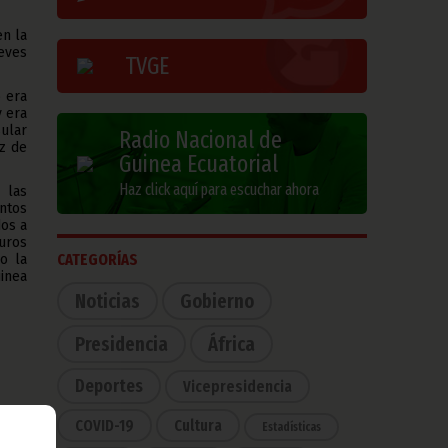
en la
ueves
TVGE
o era
y era
ular
Radio Nacional de
ez de
Guinea Ecuatorial
Haz click aquí para escuchar ahora
 las
ntos
dos a
uros
CATEGORÍAS
o la
uinea
Noticias
Gobierno
Presidencia
África
Deportes
Vicepresidencia
COVID-19
Cultura
 debe
Estadísticas
na de