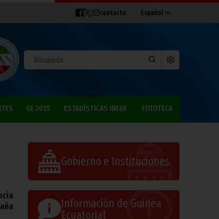
contacto
Español
RTES
GE 2035
ESTADÍSTICAS INEGE
FOTOTECA
Gobierno e Instituciones
ncia
Información de Guinea
paña
Ecuatorial