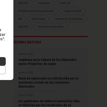
CAN 2015
Economía
Gente GE
50 Aniversario Independencia
CongresoPDGE
FIJA
Bielorrusia
Consejo de la república
CAN 2025
Defensor del pueblo
r
azar
s".
ÚLTIMAS NOTICIAS
agosto 07, 2026
Comienza en la Cámara de los Diputados
varios Proyectos de Leyes
agosto 07, 2026
Rusia ha expresado su satisfacción por el
excelente estado de las relaciones
bilaterales
agosto 07, 2026
Los gobiernos de Guinea Ecuatorial y Cuba
se felicitan por los resultados de su