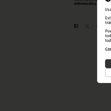
Información y Prensa d
Usa
Est
trá
Pue
tod
tod
Con