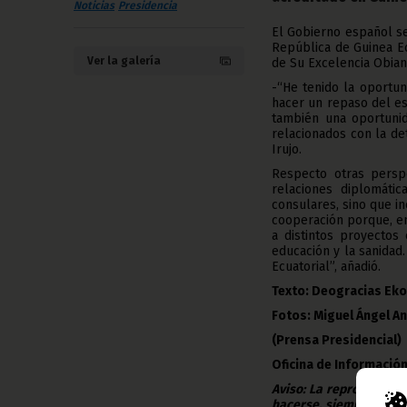
Noticias
Presidencia
El Gobierno español se
República de Guinea Ecu
Ver la galería
de Su Excelencia Obia
-“He tenido la oportun
hacer un repaso del es
también una oportunid
relacionados con la de
Irujo.
Respecto otras perspe
relaciones diplomáti
consulares, sino que i
cooperación porque, e
a distintos proyectos
educación y la sanidad
Ecuatorial”, añadió.
Texto: Deogracias Ek
Fotos: Miguel Ángel An
(Prensa Presidencial)
Oficina de Información
Aviso: La reproducción
hacerse, siempre y en 