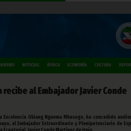
BIERNO
NOTICIAS
ÁFRICA
ECONOMÍA
CULTURA
DEPO
a recibe al Embajador Javier Conde
 Su Excelencia Obiang Nguema Mbasogo, ha concedido audie
mayo, al Embajador Extraordinario y Plenipotenciario de Es
 Ecuatorial, Javier Conde Martínez de Irujo.